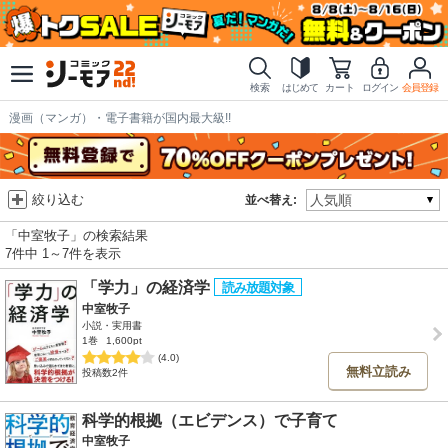
検索
はじめて
カート
ログイン
会員登録
漫画（マンガ）・電子書籍が国内最大級!!
絞り込む
並べ替え:
「中室牧子」の検索結果
7件中 1～7件を表示
「学力」の経済学
中室牧子
小説・実用書
1巻
1,600pt
(4.0)
無料立読み
投稿数2件
科学的根拠（エビデンス）で子育て
中室牧子