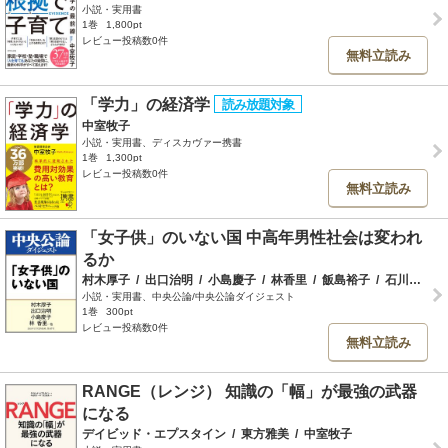
小説・実用書
1巻
1,800pt
レビュー投稿数0件
無料立読み
「学力」の経済学
中室牧子
小説・実用書、ディスカヴァー携書
1巻
1,300pt
レビュー投稿数0件
無料立読み
「女子供」のいない国 中高年男性社会は変われ
るか
村木厚子
/
出口治明
/
小島慶子
/
林香里
/
飯島裕子
/
石川優実
/
小説・実用書、中央公論/中央公論ダイジェスト
1巻
300pt
レビュー投稿数0件
無料立読み
RANGE（レンジ） 知識の「幅」が最強の武器
になる
デイビッド・エプスタイン
/
東方雅美
/
中室牧子