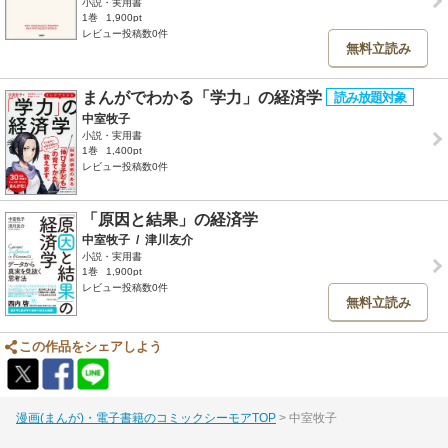
小説・実用書
1巻
1,900pt
レビュー投稿数0件
無料立読み
まんがでわかる「学力」の経済学
中室牧子
小説・実用書
1巻
1,400pt
レビュー投稿数0件
「原因と結果」の経済学
中室牧子
/
津川友介
小説・実用書
1巻
1,900pt
レビュー投稿数0件
無料立読み
この作品をシェアしよう
漫画(まんが)・電子書籍のコミックシーモアTOP
中室牧子