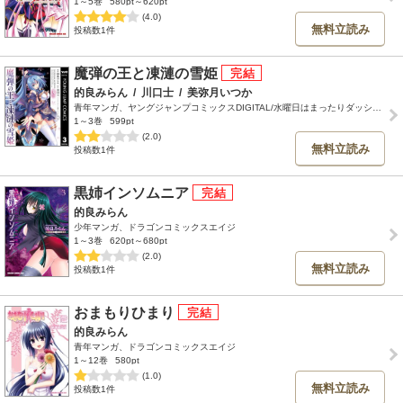
1～5巻
580pt～620pt
(4.0)
無料立読み
投稿数1件
魔弾の王と凍漣の雪姫
的良みらん
/
川口士
/
美弥月いつか
青年マンガ、ヤングジャンプコミックスDIGITAL/水曜日はまったりダッシュエックスコミック
1～3巻
599pt
(2.0)
無料立読み
投稿数1件
黒姉インソムニア
的良みらん
少年マンガ、ドラゴンコミックスエイジ
1～3巻
620pt～680pt
(2.0)
無料立読み
投稿数1件
おまもりひまり
的良みらん
青年マンガ、ドラゴンコミックスエイジ
1～12巻
580pt
(1.0)
無料立読み
投稿数1件