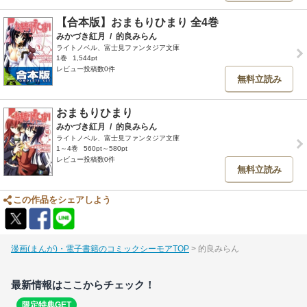
【合本版】おまもりひまり 全4巻
みかづき紅月
/
的良みらん
ライトノベル、富士見ファンタジア文庫
1巻
1,544pt
レビュー投稿数0件
無料立読み
おまもりひまり
みかづき紅月
/
的良みらん
ライトノベル、富士見ファンタジア文庫
1～4巻
560pt～580pt
レビュー投稿数0件
無料立読み
この作品をシェアしよう
漫画(まんが)・電子書籍のコミックシーモアTOP
的良みらん
最新情報はここからチェック！
限定特典GET