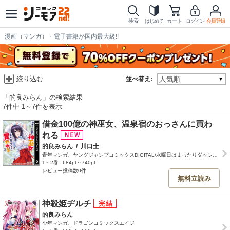
検索
はじめて
カート
ログイン
会員登録
漫画（マンガ）・電子書籍が国内最大級!!
絞り込む
並べ替え:
「的良みらん」の検索結果
7件中 1～7件を表示
借金100億の神巫女、温泉宿のおっさんに買わ
れる
的良みらん
/
川口士
青年マンガ、ヤングジャンプコミックスDIGITAL/水曜日はまったりダッシュエックスコミック
1～2巻
684pt～740pt
レビュー投稿数0件
無料立読み
神殺姫ヂルチ
的良みらん
少年マンガ、ドラゴンコミックスエイジ