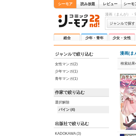
シーモア
読み放題
レビュー
シーモ
漫画（まんが）・
ジャンルで探す
総合
少年・青年
少女・女性
漫画(ま
ジャンルで絞り込む
検索結果
女性マンガ(2)
少年マンガ(1)
青年マンガ(1)
作家で絞り込む
選択解除
パイン (4)
出版社で絞り込む
KADOKAWA (3)