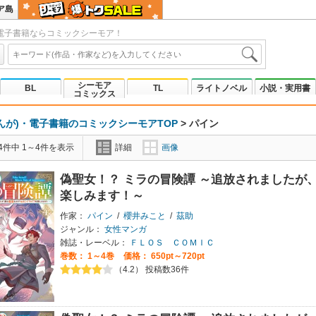
ア島
電子書籍ならコミックシーモア！
シーモア
BL
TL
ライトノベル
小説・実用書
コミックス
んが)・電子書籍のコミックシーモアTOP
>
パイン
4件中 1～4件を表示
詳細
画像
偽聖女！？ ミラの冒険譚 ～追放されましたが
楽しみます！～
作家：
パイン
/
櫻井みこと
/
茲助
ジャンル：
女性マンガ
雑誌・レーベル：
ＦＬＯＳ ＣＯＭＩＣ
巻数：
1～4巻
価格： 650pt～720pt
（4.2） 投稿数36件