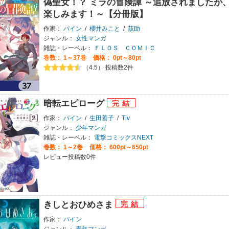
偽聖女！？ ミラの冒険譚 ～追放されましたが
楽しみます！～【分冊版】
作家：
パイン
/
櫻井みこと
/
茲助
ジャンル：
女性マンガ
雑誌・レーベル：
ＦＬＯＳ ＣＯＭＩＣ
巻数：
1～37巻
価格： 0pt～80pt
（4.5） 投稿数2件
暗転エピローグ
作家：
パイン
/
生田善子
/
Tiv
ジャンル：
少年マンガ
雑誌・レーベル：
電撃コミックスNEXT
巻数：
1～2巻
価格： 600pt～650pt
レビュー投稿数0件
きしとおひめさま
作家：
パイン
ジャンル：
青年マンガ