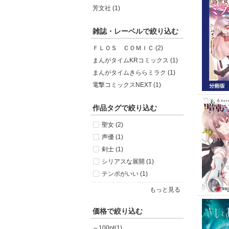
芳文社 (1)
雑誌・レーベルで絞り込む
ＦＬＯＳ ＣＯＭＩＣ (2)
まんがタイムKRコミックス (1)
まんがタイムきららミラク (1)
電撃コミックスNEXT (1)
作品タグで絞り込む
聖女 (2)
声優 (1)
剣士 (1)
シリアスな展開 (1)
テンポがいい (1)
もっと見る
価格で絞り込む
～100pt(1)