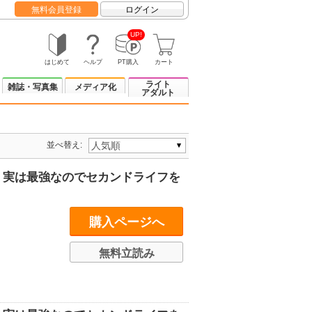
無料会員登録
ログイン
UP!
はじめて
ヘルプ
PT購入
カート
ライト
雑誌・写真集
メディア化
アダルト
並べ替え:
、実は最強なのでセカンドライフを
購入ページへ
無料立読み