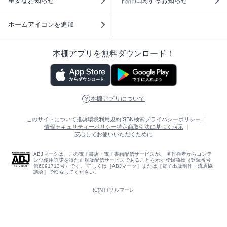
重要なお知らせ
商品に関するお知らせ
ホームアイコンを追加
本棚アプリを無料ダウンロード！
本棚アプリについて
このサイトについて
推奨環境
利用規約
ISBN検索
プライバシーポリシー
情報セキュリティーポリシー
特定商取引法に基づく表示
安心してお使いいただくために
ABJマークは、この電子書店・電子書籍配信サービスが、 著作権者からコンテ
ンツ使用許諾を得た正規版配信サービスであることを示す登録商標（登録番号
第6091713号）です。 詳しくは［ABJマーク］または［電子出版制作・流通協
議会］で検索してください。
(C)NTTソルマーレ