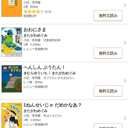
小説・実用書
1巻
800pt
(4.0)
無料立読み
投稿数1件
おわにさま
きたがわめぐみ
小説・実用書、児童創作絵本
1巻
1,260pt
レビュー投稿数0件
無料立読み
へんしん ぶうたん！
きむらゆういち
/
きたがわめぐみ
小説・実用書、ポプラちいさなおはなし
1～3巻
900pt
レビュー投稿数0件
無料立読み
1ねんせいじゃ だめかなあ？
きたがわめぐみ
小説・実用書、本はともだち♪
1巻
1,000pt
レビュー投稿数0件