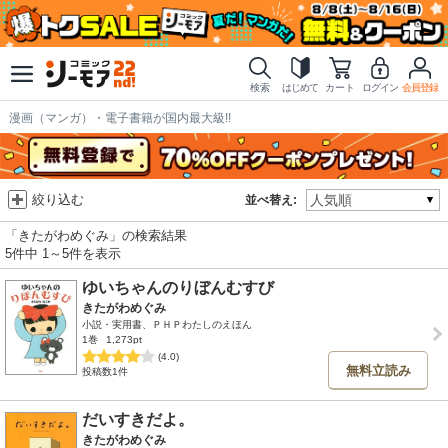
検索
はじめて
カート
ログイン
会員登録
漫画（マンガ）・電子書籍が国内最大級!!
絞り込む
並べ替え:
「きたがわめぐみ」の検索結果
5件中 1～5件を表示
ゆいちゃんのりぼんむすび
きたがわめぐみ
小説・実用書、ＰＨＰわたしのえほん
1巻
1,273pt
(4.0)
無料立読み
投稿数1件
だいすきだよ。
きたがわめぐみ