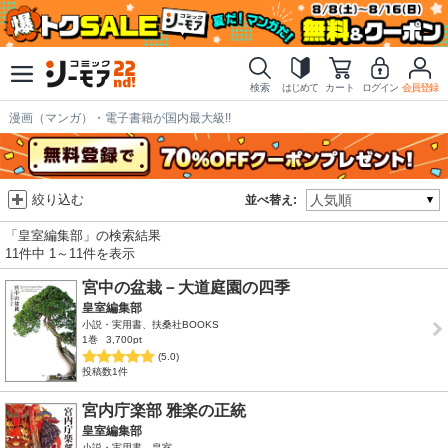
検索
はじめて
カート
ログイン
会員登録
漫画（マンガ）・電子書籍が国内最大級!!
絞り込む
並べ替え:
「皇室編集部」の検索結果
11件中 1～11件を表示
宮中の盆栽－大道庭園の四季
皇室編集部
小説・実用書、扶桑社BOOKS
1巻
3,700pt
(5.0)
投稿数1件
宮内庁楽部 雅楽の正統
皇室編集部
小説・実用書、皇室