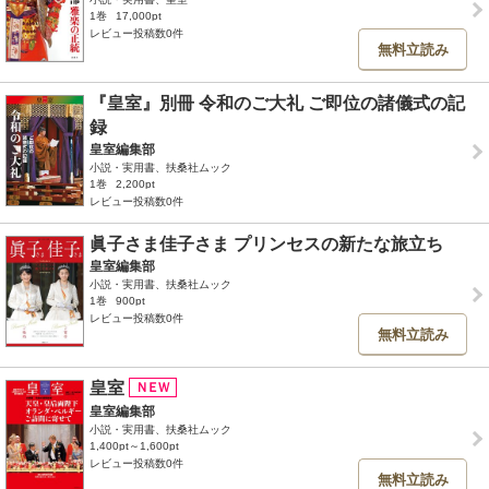
1巻
17,000pt
レビュー投稿数0件
無料立読み
『皇室』別冊 令和のご大礼 ご即位の諸儀式の記
録
皇室編集部
小説・実用書、扶桑社ムック
1巻
2,200pt
レビュー投稿数0件
眞子さま佳子さま プリンセスの新たな旅立ち
皇室編集部
小説・実用書、扶桑社ムック
1巻
900pt
レビュー投稿数0件
無料立読み
皇室
皇室編集部
小説・実用書、扶桑社ムック
1,400pt～1,600pt
レビュー投稿数0件
無料立読み