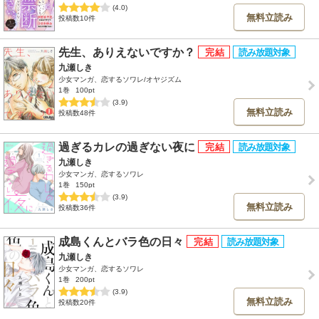
(4.0)
無料立読み
投稿数10件
先生、ありえないですか？
九瀬しき
少女マンガ、恋するソワレ/オヤジズム
1巻
100pt
(3.9)
無料立読み
投稿数48件
過ぎるカレの過ぎない夜に
九瀬しき
少女マンガ、恋するソワレ
1巻
150pt
(3.9)
無料立読み
投稿数36件
成島くんとバラ色の日々
九瀬しき
少女マンガ、恋するソワレ
1巻
200pt
(3.9)
無料立読み
投稿数20件