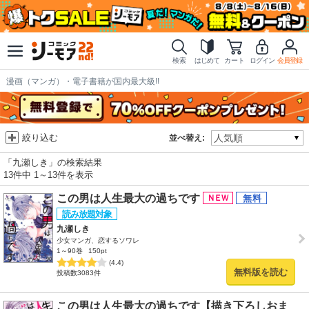
検索
はじめて
カート
ログイン
会員登録
漫画（マンガ）・電子書籍が国内最大級!!
絞り込む
並べ替え:
「九瀬しき」の検索結果
13件中 1～13件を表示
この男は人生最大の過ちです
九瀬しき
少女マンガ、恋するソワレ
1～90巻
150pt
(4.4)
無料版を読む
投稿数3083件
この男は人生最大の過ちです【描き下ろしおま