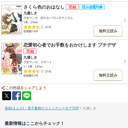
さくら色のおはなし
九瀬しき
少女マンガ、恋するソワレ/オヤジズム
1巻
100pt
(3.8)
無料立読み
投稿数74件
恋愛初心者でお手数をおかけします プチデザ
九瀬しき
少女マンガ、デザート
1～4巻
140pt
(3.8)
無料立読み
投稿数57件
この作品をシェアしよう
漫画(まんが)・電子書籍のコミックシーモアTOP
九瀬しき
最新情報はここからチェック！