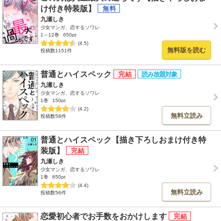
け付き特装版】
九瀬しき
少女マンガ、恋するソワレ
1～12巻
650pt
(4.5)
無料版を読む
投稿数1151件
普通とハイスペック
九瀬しき
少女マンガ、恋するソワレ
1巻
150pt
(4.2)
無料立読み
投稿数58件
普通とハイスペック【描き下ろしおまけ付き特
装版】
九瀬しき
少女マンガ、恋するソワレ
1巻
650pt
(4.4)
無料立読み
投稿数56件
恋愛初心者でお手数をおかけします