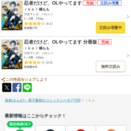
忍者だけど、OLやってます
ｉｋｏ
/
橘もも
少女マンガ、パルシィ
1～2巻
720pt
(4.1)
立読み増量中
投稿数7件
忍者だけど、OLやってます 分冊版
ｉｋｏ
/
橘もも
少女マンガ、パルシィ
1～8巻
190pt
(3.5)
無料立読み
投稿数6件
この作品をシェアしよう
漫画(まんが)・電子書籍のコミックシーモアTOP
ｉｋｏ
最新情報はここからチェック！
限定特典GET