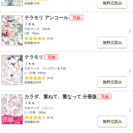
無料立読み
投稿数72件
テラモリ アンコール
ｉｋｏ
少女マンガ、JOUR
1巻
780pt
(4.8)
無料立読み
投稿数36件
テラモリ
ｉｋｏ
少女マンガ、マンガワン女子部
1～10巻
690pt
(4.6)
無料立読み
投稿数285件
カラダ、重ねて、重なって 分冊版
ｉｋｏ
少女マンガ、パルシィ
1～32巻
190pt
(4.3)
無料立読み
投稿数93件