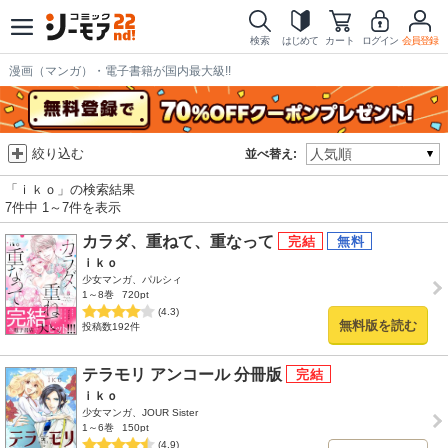
検索
はじめて
カート
ログイン
会員登録
漫画（マンガ）・電子書籍が国内最大級!!
絞り込む
並べ替え:
「ｉｋｏ」の検索結果
7件中 1～7件を表示
カラダ、重ねて、重なって
ｉｋｏ
少女マンガ、パルシィ
1～8巻
720pt
(4.3)
無料版を読む
投稿数192件
テラモリ アンコール 分冊版
ｉｋｏ
少女マンガ、JOUR Sister
1～6巻
150pt
(4.9)