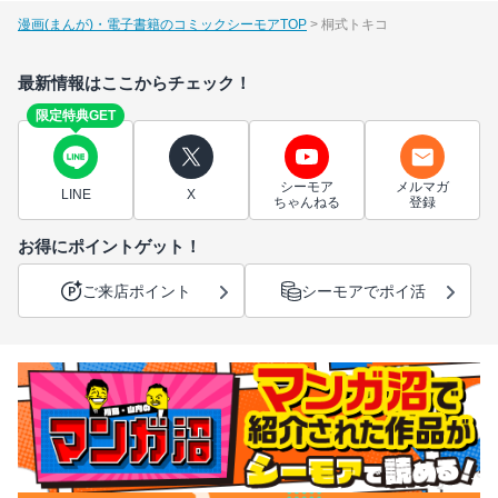
漫画(まんが)・電子書籍のコミックシーモアTOP
桐式トキコ
最新情報はここからチェック！
限定特典GET
シーモア
メルマガ
LINE
X
ちゃんねる
登録
お得にポイントゲット！
ご来店ポイント
シーモアでポイ活