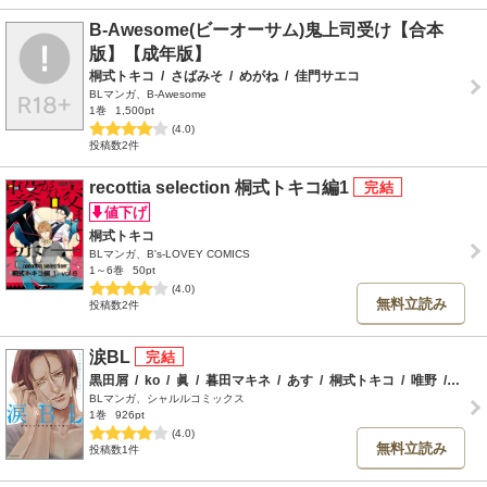
B-Awesome(ビーオーサム)鬼上司受け【合本
版】【成年版】
桐式トキコ
/
さばみそ
/
めがね
/
佳門サエコ
BLマンガ、B-Awesome
1巻
1,500pt
(4.0)
投稿数2件
recottia selection 桐式トキコ編1
桐式トキコ
BLマンガ、B's-LOVEY COMICS
1～6巻
50pt
(4.0)
無料立読み
投稿数2件
涙BL
黒田屑
/
ko
/
眞
/
暮田マキネ
/
あす
/
桐式トキコ
/
唯野
/
あま
BLマンガ、シャルルコミックス
1巻
926pt
(4.0)
無料立読み
投稿数1件