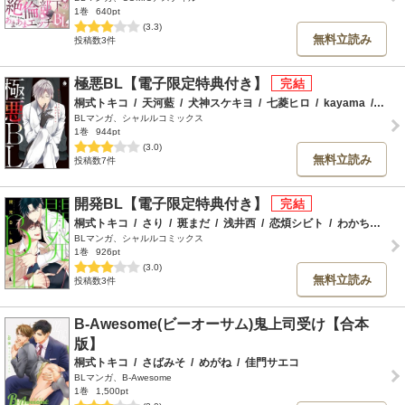
1巻
640pt
(3.3)
無料立読み
投稿数3件
極悪BL【電子限定特典付き】
桐式トキコ
/
天河藍
/
犬神スケキヨ
/
七菱ヒロ
/
kayama
/
みづ
BLマンガ、シャルルコミックス
1巻
944pt
(3.0)
無料立読み
投稿数7件
開発BL【電子限定特典付き】
桐式トキコ
/
さり
/
斑まだ
/
浅井西
/
恋煩シビト
/
わかちこ
/
と
BLマンガ、シャルルコミックス
1巻
926pt
(3.0)
無料立読み
投稿数3件
B-Awesome(ビーオーサム)鬼上司受け【合本
版】
桐式トキコ
/
さばみそ
/
めがね
/
佳門サエコ
BLマンガ、B-Awesome
1巻
1,500pt