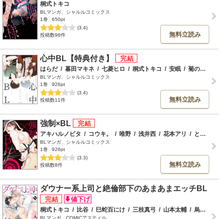
桐式トキコ
BLマンガ、シャルルコミックス
1巻
650pt
(3.4)
無料立読み
投稿数98件
心中BL【特典付き】
はらだ
/
暮田マキネ
/
七菱ヒロ
/
桐式トキコ
/
安眠
/
菊の助
/
わ
BLマンガ、シャルルコミックス
1巻
926pt
(3.4)
無料立読み
投稿数11件
強制×BL
アキハルノビタ
/
コウキ。
/
唯野
/
浅井西
/
花本アリ
/
ときめき大殺界
BLマンガ、シャルルコミックス
1巻
926pt
(3.3)
無料立読み
投稿数8件
ダウナー系上司と絶倫部下のあまあまエッチBL
桐式トキコ
/
比谷
/
巳蛇百にけ
/
三枝真弓
/
山本太輔
/
烏丸ピヨひこ
BLマンガ、COMICアスティル