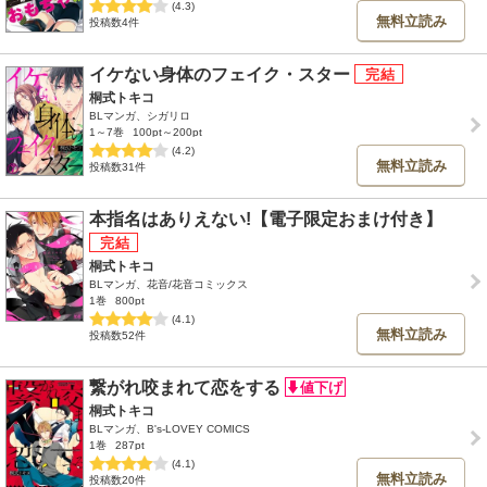
(4.3)
無料立読み
投稿数4件
イケない身体のフェイク・スター
桐式トキコ
BLマンガ、シガリロ
1～7巻
100pt～200pt
(4.2)
無料立読み
投稿数31件
本指名はありえない!【電子限定おまけ付き】
桐式トキコ
BLマンガ、花音/花音コミックス
1巻
800pt
(4.1)
無料立読み
投稿数52件
繋がれ咬まれて恋をする
桐式トキコ
BLマンガ、B's-LOVEY COMICS
1巻
287pt
(4.1)
無料立読み
投稿数20件