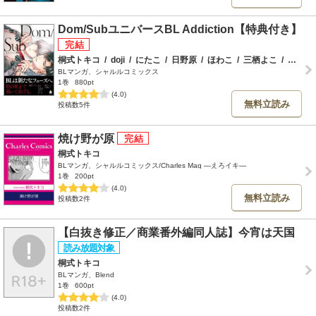
Dom/SubユニバースBL Addiction【特典付き】
桐式トキコ
/
doji
/
にたこ
/
日野原
/
ほわこ
/
三栖よこ
/
ｍ：ｍ
BLマンガ、シャルルコミックス
1巻
880pt
(4.0)
無料立読み
投稿数5件
焼け野が原
桐式トキコ
BLマンガ、シャルルコミックス/Charles Mag ―えろイキ―
1巻
200pt
(4.0)
無料立読み
投稿数2件
【白抜き修正／商業番外編同人誌】今宵は天国
桐式トキコ
BLマンガ、Blend
1巻
600pt
(4.0)
投稿数2件