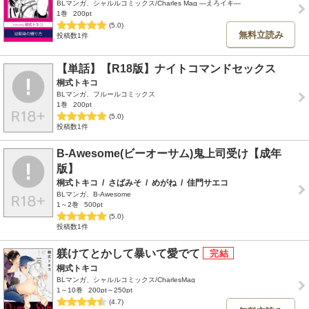
BLマンガ、シャルルコミックス/Charles Mag ―えろイキ―
1巻
200pt
(5.0)
無料立読み
投稿数1件
【単話】【R18版】ナイトコマンドセックス
桐式トキコ
BLマンガ、フルールコミックス
1巻
200pt
(5.0)
投稿数1件
B-Awesome(ビーオーサム)鬼上司受け【成年
版】
桐式トキコ
/
さばみそ
/
めがね
/
佳門サエコ
BLマンガ、B-Awesome
1～2巻
500pt
(5.0)
投稿数1件
躾けてとかして暴いて愛でて
桐式トキコ
BLマンガ、シャルルコミックス/CharlesMag
1～10巻
200pt～250pt
(4.7)