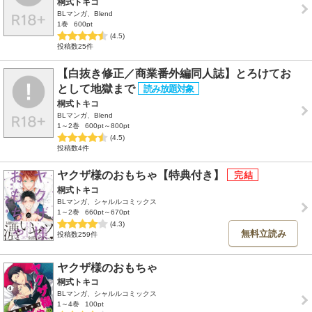
桐式トキコ
BLマンガ、Blend
1巻
600pt
(4.5)
投稿数25件
【白抜き修正／商業番外編同人誌】とろけてお
として地獄まで
桐式トキコ
BLマンガ、Blend
1～2巻
600pt～800pt
(4.5)
投稿数4件
ヤクザ様のおもちゃ【特典付き】
桐式トキコ
BLマンガ、シャルルコミックス
1～2巻
660pt～670pt
(4.3)
無料立読み
投稿数259件
ヤクザ様のおもちゃ
桐式トキコ
BLマンガ、シャルルコミックス
1～4巻
100pt