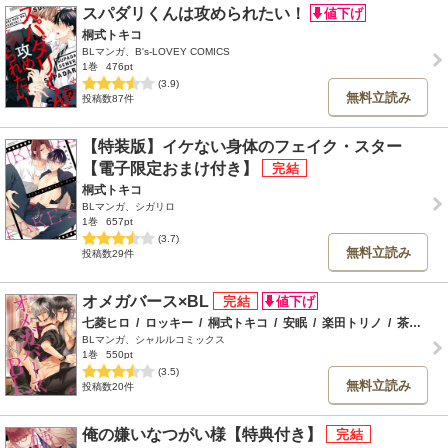
スパダリくんは攻められたい！
桐式トキコ
BLマンガ、B's-LOVEY COMICS
1巻
476pt
(3.9)
無料立読み
投稿数87件
【特装版】イケない身体のフェイク・スター
【電子限定おまけ付き】
桐式トキコ
BLマンガ、シガリロ
1巻
657pt
(3.7)
無料立読み
投稿数29件
オメガバース×BL
七菱ヒロ
/
ロッキー
/
桐式トキコ
/
安眠
/
楽田トリノ
/
茶古ねぢを
BLマンガ、シャルルコミックス
1巻
550pt
(3.5)
無料立読み
投稿数20件
俺の嫌いなつがい様【特典付き】