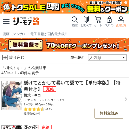
検索
はじめて
カート
ログイン
会員登録
漫画（マンガ）・電子書籍が国内最大級!!
絞り込む
並べ替え:
「桐式トキコ」の検索結果
43件中 1～43件を表示
躾けてとかして暴いて愛でて【単行本版】【特
典付き】
桐式トキコ
BLマンガ、シャルルコミックス
1～2巻
670pt～690pt
(4.7)
無料立読み
投稿数624件
花の芥