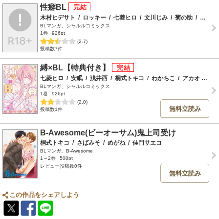
性癖BL
木村ヒデサト
/
ロッキー
/
七菱ヒロ
/
文川じみ
/
菊の助
/
霧間もっこり
BLマンガ、シャルルコミックス
1巻
926pt
(2.7)
投稿数7件
縛×BL【特典付き】
七菱ヒロ
/
安眠
/
浅井西
/
桐式トキコ
/
わかちこ
/
アカオ
/
霧間
BLマンガ、シャルルコミックス
1巻
926pt
(2.0)
無料立読み
投稿数1件
B-Awesome(ビーオーサム)鬼上司受け
桐式トキコ
/
さばみそ
/
めがね
/
佳門サエコ
BLマンガ、B-Awesome
1～2巻
500pt
レビュー投稿数0件
無料立読み
この作品をシェアしよう