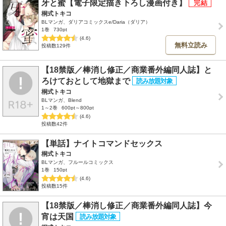
牙と蜜【電子限定描き下ろし漫画付き】
桐式トキコ
BLマンガ、ダリアコミックスe/Daria（ダリア）
1巻
730pt
(4.6)
無料立読み
投稿数129件
【18禁版／棒消し修正／商業番外編同人誌】と
ろけておとして地獄まで
桐式トキコ
BLマンガ、Blend
1～2巻
600pt～800pt
(4.6)
投稿数42件
【単話】ナイトコマンドセックス
桐式トキコ
BLマンガ、フルールコミックス
1巻
150pt
(4.6)
投稿数15件
【18禁版／棒消し修正／商業番外編同人誌】今
宵は天国