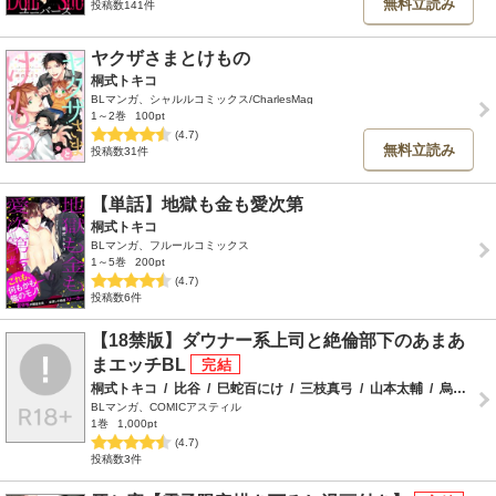
無料立読み
投稿数141件
ヤクザさまとけもの
桐式トキコ
BLマンガ、シャルルコミックス/CharlesMag
1～2巻
100pt
(4.7)
無料立読み
投稿数31件
【単話】地獄も金も愛次第
桐式トキコ
BLマンガ、フルールコミックス
1～5巻
200pt
(4.7)
投稿数6件
【18禁版】ダウナー系上司と絶倫部下のあまあ
まエッチBL
桐式トキコ
/
比谷
/
巳蛇百にけ
/
三枝真弓
/
山本太輔
/
烏丸ピヨひこ
BLマンガ、COMICアスティル
1巻
1,000pt
(4.7)
投稿数3件