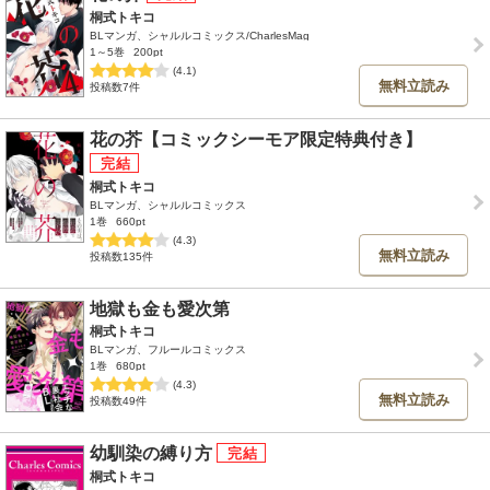
桐式トキコ
BLマンガ、シャルルコミックス/CharlesMag
1～5巻
200pt
(4.1)
無料立読み
投稿数7件
花の芥【コミックシーモア限定特典付き】
桐式トキコ
BLマンガ、シャルルコミックス
1巻
660pt
(4.3)
無料立読み
投稿数135件
地獄も金も愛次第
桐式トキコ
BLマンガ、フルールコミックス
1巻
680pt
(4.3)
無料立読み
投稿数49件
幼馴染の縛り方
桐式トキコ