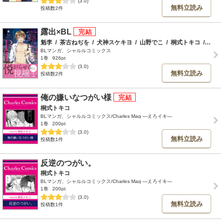
(3.0)
無料立読み
投稿数2件
露出×BL
魁李
/
茶古ねぢを
/
犬神スケキヨ
/
山野でこ
/
桐式トキコ
/
菊の
BLマンガ、シャルルコミックス
1巻
926pt
(3.0)
無料立読み
投稿数2件
俺の嫌いなつがい様
桐式トキコ
BLマンガ、シャルルコミックス/Charles Mag ―えろイキ―
1巻
200pt
(3.0)
無料立読み
投稿数1件
反逆のつがい。
桐式トキコ
BLマンガ、シャルルコミックス/Charles Mag ―えろイキ―
1巻
200pt
(3.0)
無料立読み
投稿数1件