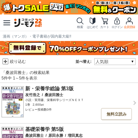
検索
はじめて
カート
ログイン
会員登録
漫画（マンガ）・電子書籍が国内最大級!!
絞り込む
並べ替え:
「桑波田雅士」の検索結果
5件中 1～5件を表示
新・栄養学総論 第3版
友竹浩之
/
桑波田雅士
小説・実用書、栄養科学シリーズＮＥＸＴ
1巻
2,600pt
レビュー投稿数0件
無料立読み
基礎栄養学 第5版
桑波田雅士
/
原田永勝
/
増田真志