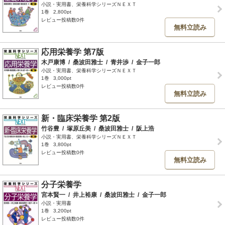
小説・実用書、栄養科学シリーズＮＥＸＴ
1巻
2,800pt
レビュー投稿数0件
無料立読み
応用栄養学 第7版
木戸康博
/
桑波田雅士
/
青井渉
/
金子一郎
小説・実用書、栄養科学シリーズＮＥＸＴ
1巻
3,000pt
レビュー投稿数0件
無料立読み
新・臨床栄養学 第2版
竹谷豊
/
塚原丘美
/
桑波田雅士
/
阪上浩
小説・実用書、栄養科学シリーズＮＥＸＴ
1巻
3,800pt
レビュー投稿数0件
無料立読み
分子栄養学
宮本賢一
/
井上裕康
/
桑波田雅士
/
金子一郎
小説・実用書
1巻
3,200pt
レビュー投稿数0件