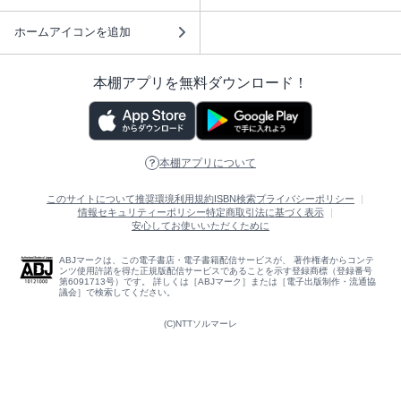
ホームアイコンを追加
本棚アプリを無料ダウンロード！
本棚アプリについて
このサイトについて
推奨環境
利用規約
ISBN検索
プライバシーポリシー
情報セキュリティーポリシー
特定商取引法に基づく表示
安心してお使いいただくために
ABJマークは、この電子書店・電子書籍配信サービスが、 著作権者からコンテ
ンツ使用許諾を得た正規版配信サービスであることを示す登録商標（登録番号
第6091713号）です。 詳しくは［ABJマーク］または［電子出版制作・流通協
議会］で検索してください。
(C)NTTソルマーレ