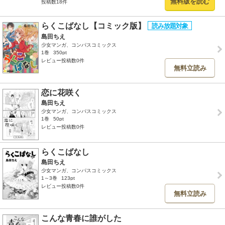
無料版を読む
投稿数18件
らくこばなし【コミック版】
島田ちえ
少女マンガ、コンパスコミックス
1巻
350pt
レビュー投稿数0件
無料立読み
恋に花咲く
島田ちえ
少女マンガ、コンパスコミックス
1巻
50pt
レビュー投稿数0件
らくこばなし
島田ちえ
少女マンガ、コンパスコミックス
1～3巻
123pt
レビュー投稿数0件
無料立読み
こんな青春に誰がした