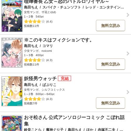
喧嘩番長 乙女～恋のバトルロワイヤル～
島田ちえ
/
スパイク・チュンソフト
/
レッド・エンタテインメント
女性マンガ、ザ花とゆめ
1～2巻
540pt
(4.4)
無料立読み
投稿数11件
※このキスはフィクションです。
島田ちえ
/
コマリ
少女マンガ、noicomi
1～3巻
400pt
(4.3)
無料立読み
投稿数11件
妖怪男ウォッチ
島田ちえ
/
ぱぷりこ
女性マンガ、シルフコミックス
1～2巻
600pt～640pt
(4.3)
無料立読み
投稿数7件
おそ松さん 公式アンソロジーコミック こぼれ話
集
鈴音ことら
/
魔神ぐり子
/
島田ちえ
/
ほか
/
赤塚不二夫
/
おそ松さん製作委員会