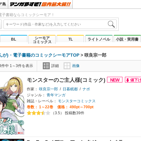
ア島
電子書籍ならコミックシーモア！
シーモア
BL
TL
ライトノベル
小説・実用書
コミックス
んが)・電子書籍のコミックシーモアTOP
>
咲良宗一郎
3件中 1～3件を表示
詳細
画像
モンスターのご主人様(コミック)
作家：
咲良宗一郎
/
日暮眠都
/
ナポ
ジャンル：
青年マンガ
雑誌・レーベル：
モンスターコミックス
巻数：
1～22巻
価格： 490pt～700pt
（3.5） 投稿数39件