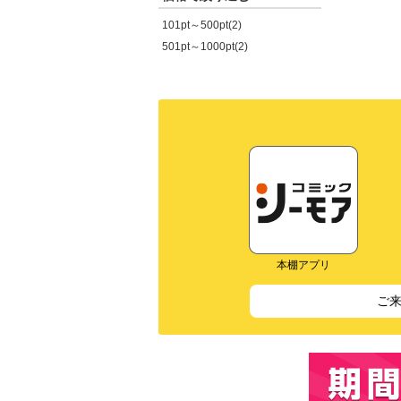
101pt～500pt(2)
501pt～1000pt(2)
本棚アプリ
ご