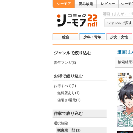
シーモア
読み放題
レビュー
シーモ
漫画（まんが）・
ジャンルで探す
総合
少年・青年
少女・女性
漫画(ま
ジャンルで絞り込む
検索結果
青年マンガ(3)
お得で絞り込む
お得すべて(1)
無料版あり(1)
値引き/還元(1)
作家で絞り込む
選択解除
咲良宗一郎 (3)