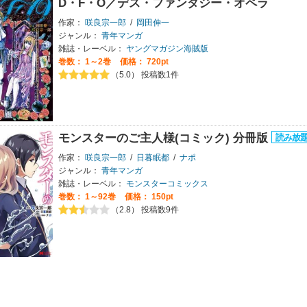
D・F・O／デス・ファンタジー・オペラ
作家：
咲良宗一郎
/
岡田伸一
ジャンル：
青年マンガ
雑誌・レーベル：
ヤングマガジン海賊版
巻数：
1～2巻
価格： 720pt
（5.0） 投稿数1件
モンスターのご主人様(コミック) 分冊版
作家：
咲良宗一郎
/
日暮眠都
/
ナポ
ジャンル：
青年マンガ
雑誌・レーベル：
モンスターコミックス
巻数：
1～92巻
価格： 150pt
（2.8） 投稿数9件