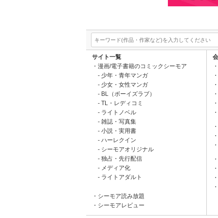
サイト一覧
漫画/電子書籍のコミックシーモア
少年・青年マンガ
少女・女性マンガ
BL（ボーイズラブ）
TL・レディコミ
ライトノベル
雑誌・写真集
小説・実用書
ハーレクイン
シーモアオリジナル
独占・先行配信
メディア化
ライトアダルト
シーモア読み放題
シーモアレビュー