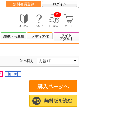
無料会員登録
ログイン
UP!
はじめて
ヘルプ
PT購入
カート
ライト
雑誌・写真集
メディア化
アダルト
並べ替え:
購入ページへ
無料版を読む