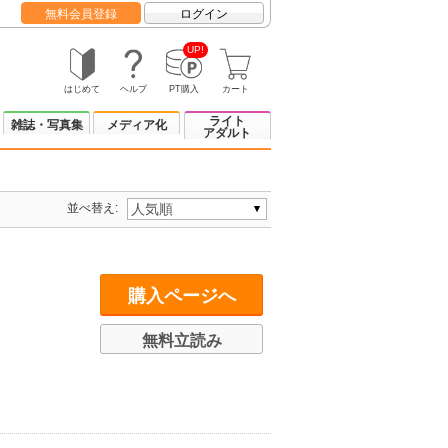
無料会員登録
ログイン
UP!
はじめて
ヘルプ
PT購入
カート
ライト
雑誌・写真集
メディア化
アダルト
並べ替え:
購入ページへ
無料立読み