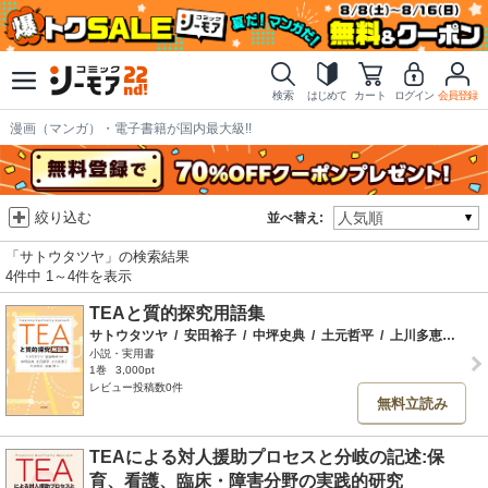
検索
はじめて
カート
ログイン
会員登録
漫画（マンガ）・電子書籍が国内最大級!!
絞り込む
並べ替え:
「サトウタツヤ」の検索結果
4件中 1～4件を表示
TEAと質的探究用語集
サトウタツヤ
/
安田裕子
/
中坪史典
/
土元哲平
/
上川多恵子
/
中
小説・実用書
1巻
3,000pt
レビュー投稿数0件
無料立読み
TEAによる対人援助プロセスと分岐の記述:保
育、看護、臨床・障害分野の実践的研究