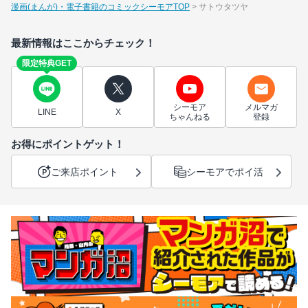
漫画(まんが)・電子書籍のコミックシーモアTOP
サトウタツヤ
最新情報はここからチェック！
限定特典GET
シーモア
メルマガ
LINE
X
ちゃんねる
登録
お得にポイントゲット！
ご来店ポイント
シーモアでポイ活