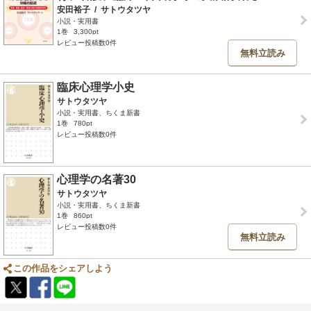
安田裕子
/
サトウタツヤ
小説・実用書
1巻
3,300pt
レビュー投稿数0件
無料立読み
臨床心理学小史
サトウタツヤ
小説・実用書、ちくま新書
1巻
780pt
レビュー投稿数0件
心理学の名著30
サトウタツヤ
小説・実用書、ちくま新書
1巻
860pt
レビュー投稿数0件
無料立読み
この作品をシェアしよう