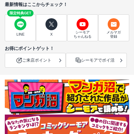
最新情報はここからチェック！
限定特典GET
シーモア
メルマガ
LINE
X
ちゃんねる
登録
お得にポイントゲット！
ご来店ポイント
シーモアでポイ活