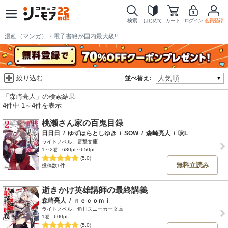
検索
はじめて
カート
ログイン
会員登録
漫画（マンガ）・電子書籍が国内最大級!!
絞り込む
並べ替え:
「森崎亮人」の検索結果
4件中 1～4件を表示
桃瀬さん家の百鬼目録
日日日
/
ゆずはらとしゆき
/
SOW
/
森崎亮人
/
吠L
ライトノベル、電撃文庫
1～2巻
630pt～650pt
(5.0)
無料立読み
投稿数1件
逝きかけ英雄講師の最終講義
森崎亮人
/
ｎｅｃｏｍｉ
ライトノベル、角川スニーカー文庫
1巻
600pt
(5.0)