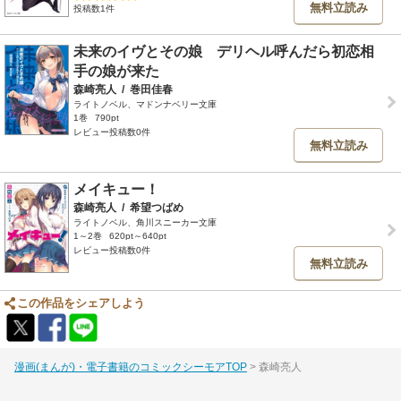
無料立読み
投稿数1件
未来のイヴとその娘 デリヘル呼んだら初恋相
手の娘が来た
森崎亮人
/
巻田佳春
ライトノベル、マドンナベリー文庫
1巻
790pt
レビュー投稿数0件
無料立読み
メイキュー！
森崎亮人
/
希望つばめ
ライトノベル、角川スニーカー文庫
1～2巻
620pt～640pt
レビュー投稿数0件
無料立読み
この作品をシェアしよう
漫画(まんが)・電子書籍のコミックシーモアTOP
森崎亮人