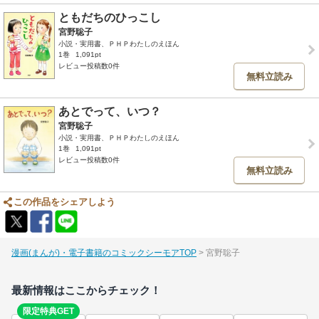
ともだちのひっこし
宮野聡子
小説・実用書、ＰＨＰわたしのえほん
1巻
1,091pt
レビュー投稿数0件
無料立読み
あとでって、いつ？
宮野聡子
小説・実用書、ＰＨＰわたしのえほん
1巻
1,091pt
レビュー投稿数0件
無料立読み
この作品をシェアしよう
漫画(まんが)・電子書籍のコミックシーモアTOP
宮野聡子
最新情報はここからチェック！
限定特典GET