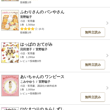
投稿数1件
ふわりさんの パンやさん
宮野聡子
小説・実用書
1巻
1,500pt
(4.0)
無料立読み
投稿数1件
はっぱの おてがみ
苅田澄子
/
宮野聡子
小説・実用書
1巻
1,260pt
レビュー投稿数0件
無料立読み
あいちゃんの ワンピース
こみやゆう
/
宮野聡子
小説・実用書、講談社の創作絵本
1巻
1,000pt
レビュー投稿数0件
無料立読み
ひなまつりの ちらしずし