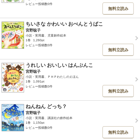
レビュー投稿数0件
無料立読み
ちいさな かわいい おべんとうばこ
宮野聡子
小説・実用書、児童創作絵本
1巻
1,260pt
レビュー投稿数0件
無料立読み
うれしい おいしい はんぶんこ
宮野聡子
小説・実用書、ＰＨＰわたしのえほん
1巻
1,091pt
レビュー投稿数0件
無料立読み
ねんねん どっち？
宮野聡子
小説・実用書、講談社の創作絵本
1巻
1,150pt
レビュー投稿数0件
無料立読み