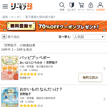
検索
はじめて
カート
ログイン
会員登録
漫画（マンガ）・電子書籍が国内最大級!!
絞り込む
並べ替え:
「宮野聡子」の検索結果
14件中 1～14件を表示
パッピプッペポー
あいはらひろゆき
/
宮野聡子
小説・実用書、角川書店単行本
1～3巻
1,300pt
(5.0)
無料立読み
投稿数1件
おかいもの なんだっけ？
宮野聡子
小説・実用書、講談社の創作絵本
1巻
1,150pt
(5.0)