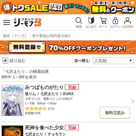
検索
はじめて
カート
ログイン
会員登録
漫画（マンガ）・電子書籍が国内最大級!!
絞り込む
並べ替え:
「七沢またり」の検索結果
9件中 1～9件を表示
みつばものがたり
堤りん
/
七沢またり
/
EURA
少年マンガ、電撃コミックスNEXT
1～5巻
690pt～740pt
(4.9)
無料立読み
投稿数10件
死神を食べた少女
七沢またり
/
チョモラン