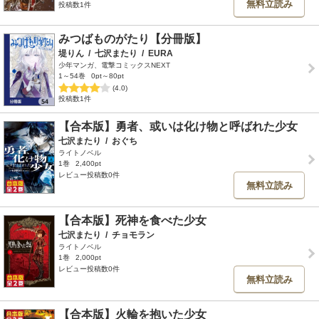
無料立読み
投稿数1件
みつばものがたり【分冊版】
堤りん
/
七沢またり
/
EURA
少年マンガ、電撃コミックスNEXT
1～54巻
0pt～80pt
(4.0)
投稿数1件
【合本版】勇者、或いは化け物と呼ばれた少女
七沢またり
/
おぐち
ライトノベル
1巻
2,400pt
レビュー投稿数0件
無料立読み
【合本版】死神を食べた少女
七沢またり
/
チョモラン
ライトノベル
1巻
2,000pt
レビュー投稿数0件
無料立読み
【合本版】火輪を抱いた少女