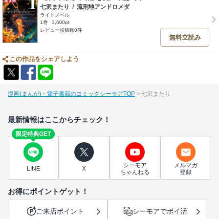
七沢またり
/
流刑地アンドロメダ
ライトノベル
1巻
3,600pt
レビュー投稿数0件
無料立読み
この作品をシェアしよう
漫画(まんが)・電子書籍のコミックシーモアTOP
七沢またり
最新情報はここからチェック！
限定特典GET
シーモア
メルマガ
LINE
X
ちゃんねる
登録
お得にポイントゲット！
ご来店ポイント
シーモアでポイ活