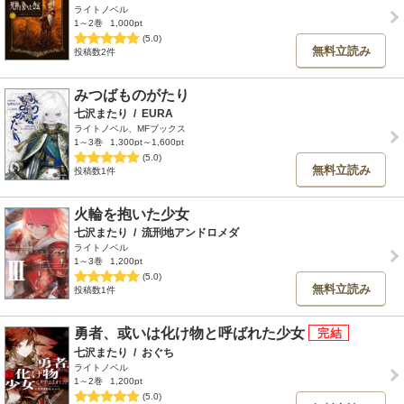
ライトノベル
1～2巻
1,000pt
(5.0)
無料立読み
投稿数2件
みつばものがたり
七沢またり
/
EURA
ライトノベル、MFブックス
1～3巻
1,300pt～1,600pt
(5.0)
無料立読み
投稿数1件
火輪を抱いた少女
七沢またり
/
流刑地アンドロメダ
ライトノベル
1～3巻
1,200pt
(5.0)
無料立読み
投稿数1件
勇者、或いは化け物と呼ばれた少女
七沢またり
/
おぐち
ライトノベル
1～2巻
1,200pt
(5.0)