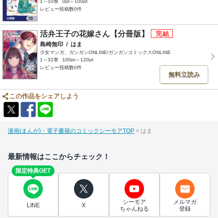
1～10巻
0pt～100pt
レビュー投稿数0件
活弁王子の花嫁さん【分冊版】
島崎無印
/
はま
少女マンガ、ガンガンONLINE/ガンガンコミックスONLINE
1～32巻
100pt～120pt
レビュー投稿数0件
無料立読み
この作品をシェアしよう
漫画(まんが)・電子書籍のコミックシーモアTOP
はま
最新情報はここからチェック！
限定特典GET
シーモア
メルマガ
LINE
X
ちゃんねる
登録