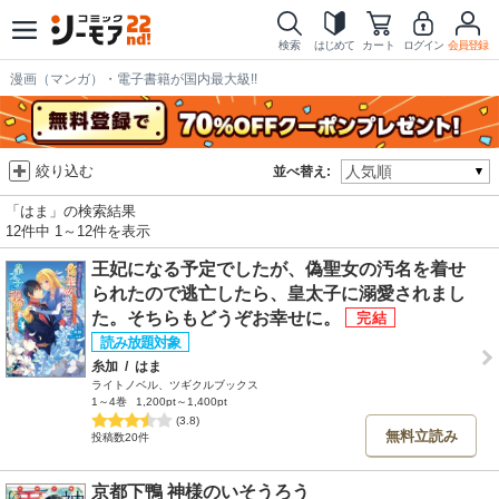
検索
はじめて
カート
ログイン
会員登録
漫画（マンガ）・電子書籍が国内最大級!!
絞り込む
並べ替え:
「はま」の検索結果
12件中 1～12件を表示
王妃になる予定でしたが、偽聖女の汚名を着せ
られたので逃亡したら、皇太子に溺愛されまし
た。そちらもどうぞお幸せに。
糸加
/
はま
ライトノベル、ツギクルブックス
1～4巻
1,200pt～1,400pt
(3.8)
無料立読み
投稿数20件
京都下鴨 神様のいそうろう