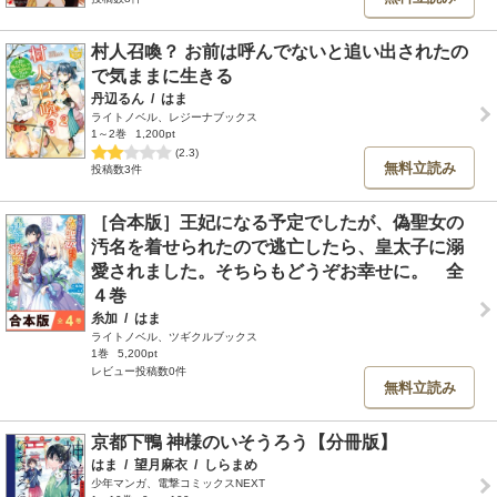
村人召喚？ お前は呼んでないと追い出されたの
で気ままに生きる
丹辺るん
/
はま
ライトノベル、レジーナブックス
1～2巻
1,200pt
(2.3)
無料立読み
投稿数3件
［合本版］王妃になる予定でしたが、偽聖女の
汚名を着せられたので逃亡したら、皇太子に溺
愛されました。そちらもどうぞお幸せに。 全
４巻
糸加
/
はま
ライトノベル、ツギクルブックス
1巻
5,200pt
レビュー投稿数0件
無料立読み
京都下鴨 神様のいそうろう【分冊版】
はま
/
望月麻衣
/
しらまめ
少年マンガ、電撃コミックスNEXT