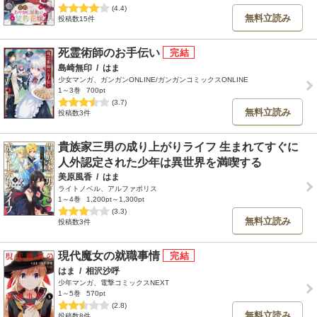
(4.4)
無料立読み
投稿数15件
死霊術師のお手伝い
島崎無印
/
はま
少女マンガ、ガンガンONLINE/ガンガンコミックスONLINE
1～3巻
700pt
(3.7)
無料立読み
投稿数3件
貴族家三男の成り上がりライフ 生まれてすぐに
人外認定された少年は異世界を満喫する
美原風香
/
はま
ライトノベル、アルファポリス
1～4巻
1,200pt～1,300pt
(3.3)
無料立読み
投稿数3件
現代魔女の就職事情
はま
/
相沢沙呼
少年マンガ、電撃コミックスNEXT
1～5巻
570pt
(2.8)
無料立読み
投稿数8件