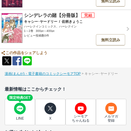
無料立読み
シンデレラの賭【分冊版】
キャシー･ヤードリー
/
佐柄きょうこ
ハーレクインコミックス、ハーレクイン
1～2巻
300pt～400pt
レビュー投稿数0件
無料立読み
この作品をシェアしよう
漫画(まんが)・電子書籍のコミックシーモアTOP
キャシー･ヤードリー
最新情報はここからチェック！
限定特典GET
シーモア
メルマガ
LINE
X
ちゃんねる
登録