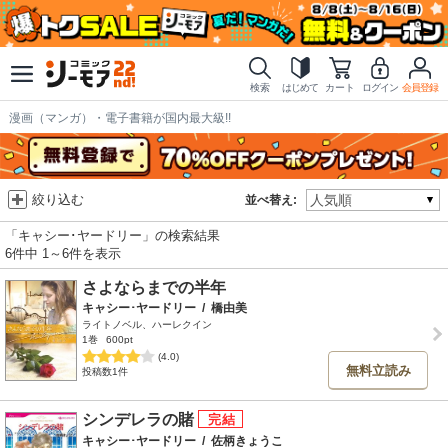
検索
はじめて
カート
ログイン
会員登録
漫画（マンガ）・電子書籍が国内最大級!!
絞り込む
並べ替え:
「キャシー･ヤードリー」の検索結果
6件中 1～6件を表示
さよならまでの半年
キャシー･ヤードリー
/
橋由美
ライトノベル、ハーレクイン
1巻
600pt
(4.0)
無料立読み
投稿数1件
シンデレラの賭
キャシー･ヤードリー
/
佐柄きょうこ