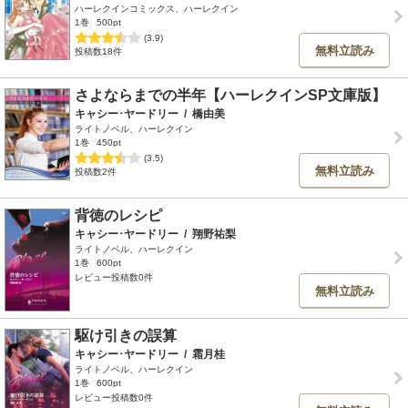
ハーレクインコミックス、ハーレクイン
1巻
500pt
(3.9)
無料立読み
投稿数18件
さよならまでの半年【ハーレクインSP文庫版】
キャシー･ヤードリー
/
橋由美
ライトノベル、ハーレクイン
1巻
450pt
(3.5)
無料立読み
投稿数2件
背徳のレシピ
キャシー･ヤードリー
/
翔野祐梨
ライトノベル、ハーレクイン
1巻
600pt
レビュー投稿数0件
無料立読み
駆け引きの誤算
キャシー･ヤードリー
/
霜月桂
ライトノベル、ハーレクイン
1巻
600pt
レビュー投稿数0件