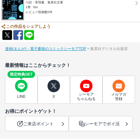
小説・実用書、集英社文庫
1巻
0pt
レビュー投稿数0件
この作品をシェアしよう
漫画(まんが)・電子書籍のコミックシーモアTOP
集英社デジタル出版室
最新情報はここからチェック！
限定特典GET
シーモア
メルマガ
LINE
X
ちゃんねる
登録
お得にポイントゲット！
ご来店ポイント
シーモアでポイ活