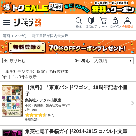
検索
はじめて
カート
ログイン
会員登録
漫画（マンガ）・電子書籍が国内最大級!!
絞り込む
並べ替え:
「集英社デジタル出版室」の検索結果
9件中 1～9件を表示
【無料】「東京バンドワゴン」10周年記念小冊
子
集英社デジタル出版室
小説・実用書、集英社文芸単行本
1巻
0pt
(4.5)
投稿数2件
集英社電子書籍ガイド2014‐2015 コバルト文庫