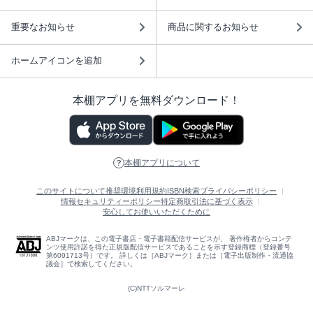
重要なお知らせ
商品に関するお知らせ
ホームアイコンを追加
本棚アプリを無料ダウンロード！
本棚アプリについて
このサイトについて
推奨環境
利用規約
ISBN検索
プライバシーポリシー
情報セキュリティーポリシー
特定商取引法に基づく表示
安心してお使いいただくために
ABJマークは、この電子書店・電子書籍配信サービスが、 著作権者からコンテ
ンツ使用許諾を得た正規版配信サービスであることを示す登録商標（登録番号
第6091713号）です。 詳しくは［ABJマーク］または［電子出版制作・流通協
議会］で検索してください。
(C)NTTソルマーレ