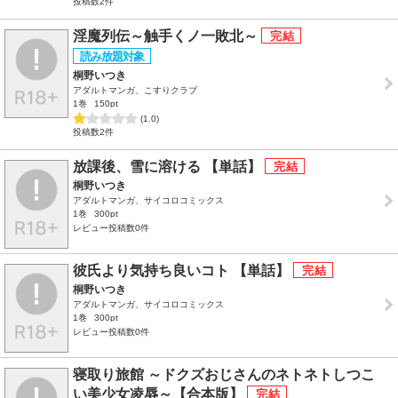
投稿数2件
淫魔列伝～触手くノ一敗北～
桐野いつき
アダルトマンガ、こすりクラブ
1巻
150pt
(1.0)
投稿数2件
放課後、雪に溶ける 【単話】
桐野いつき
アダルトマンガ、サイコロコミックス
1巻
300pt
レビュー投稿数0件
彼氏より気持ち良いコト 【単話】
桐野いつき
アダルトマンガ、サイコロコミックス
1巻
300pt
レビュー投稿数0件
寝取り旅館 ～ドクズおじさんのネトネトしつこ
い美少女凌辱～【合本版】