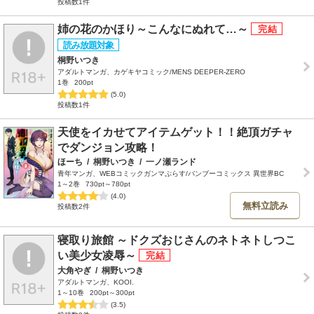
投稿数1件
姉の花のかほり～こんなにぬれて…～
桐野いつき
アダルトマンガ、カゲキヤコミック/MENS DEEPER-ZERO
1巻
200pt
(5.0)
投稿数1件
天使をイカせてアイテムゲット！！絶頂ガチャ
でダンジョン攻略！
ほーち
/
桐野いつき
/
一ノ瀬ランド
青年マンガ、WEBコミックガンマぷらす/バンブーコミックス 異世界BC
1～2巻
730pt～780pt
(4.0)
無料立読み
投稿数2件
寝取り旅館 ～ドクズおじさんのネトネトしつこ
い美少女凌辱～
大角やぎ
/
桐野いつき
アダルトマンガ、KOOI.
1～10巻
200pt～300pt
(3.5)