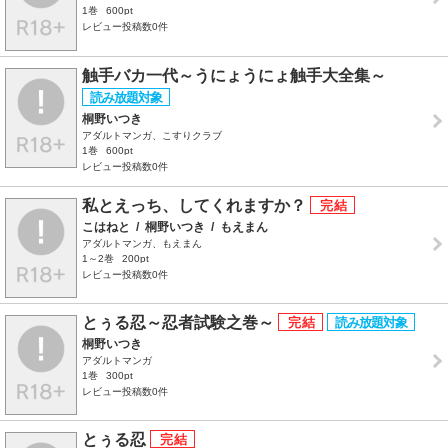
1巻
600pt
レビュー投稿数0件
触手バカ一代～うにょうにょ触手大全集～
桐野いつき
アダルトマンガ、こすりクラブ
1巻
600pt
レビュー投稿数0件
私とえっち、してくれますか？
こはねと
/
桐野いつき
/
もえまん
アダルトマンガ、もえまん
1～2巻
200pt
レビュー投稿数0件
とぅる忍～忍者試験之巻～
桐野いつき
アダルトマンガ
1巻
300pt
レビュー投稿数0件
とぅる忍