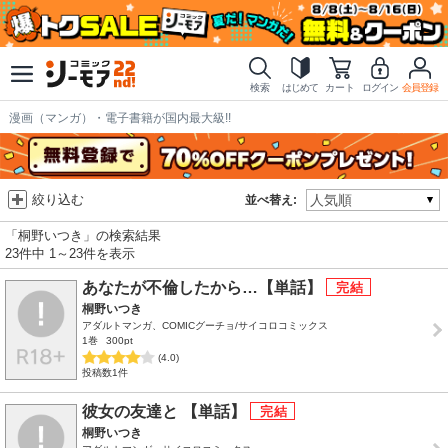
検索
はじめて
カート
ログイン
会員登録
漫画（マンガ）・電子書籍が国内最大級!!
絞り込む
並べ替え:
「桐野いつき」の検索結果
23件中 1～23件を表示
あなたが不倫したから…【単話】
桐野いつき
アダルトマンガ、COMICグーチョ/サイコロコミックス
1巻
300pt
(4.0)
投稿数1件
彼女の友達と 【単話】
桐野いつき