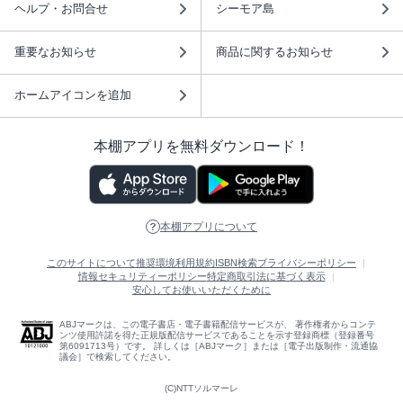
ヘルプ・お問合せ
シーモア島
重要なお知らせ
商品に関するお知らせ
ホームアイコンを追加
本棚アプリを無料ダウンロード！
本棚アプリについて
このサイトについて
推奨環境
利用規約
ISBN検索
プライバシーポリシー
情報セキュリティーポリシー
特定商取引法に基づく表示
安心してお使いいただくために
ABJマークは、この電子書店・電子書籍配信サービスが、 著作権者からコンテ
ンツ使用許諾を得た正規版配信サービスであることを示す登録商標（登録番号
第6091713号）です。 詳しくは［ABJマーク］または［電子出版制作・流通協
議会］で検索してください。
(C)NTTソルマーレ