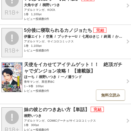
大角やぎ
/
桐野いつき
アダルトマンガ、KOOI.
1巻
1,100pt
レビュー投稿数0件
5分後に寝取られるカノジョたち
伊藤エイト
/
空巣
/
ブッチャーU
/
七尾ゆきじ
/
終焉
/
かに村えびお
アダルトマンガ、サイコロコミックス
1巻
1,100pt
レビュー投稿数0件
天使をイカせてアイテムゲット！！ 絶頂ガチ
ャでダンジョン攻略！ 【連載版】
ほーち
/
桐野いつき
/
一ノ瀬ランド
青年マンガ、異世界BC
1～9巻
100pt
レビュー投稿数0件
無料立読み
妹の彼とのつきあい方【単話】
桐野いつき
アダルトマンガ、COMICグーチョ/サイコロコミックス
1巻
300pt
レビュー投稿数0件