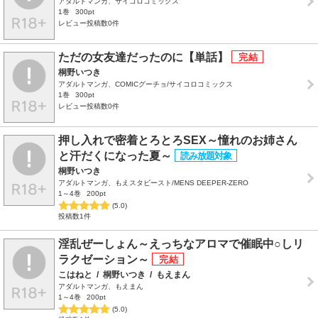
アダルトマンガ、サイコロコミックス
1巻
300pt
レビュー投稿数0件
ただの女友達だったのに【単話】
桐野いつき
アダルトマンガ、COMICグーチョ/サイコロコミックス
1巻
300pt
レビュー投稿数0件
押し入れで密着とろとろSEX～憧れのお姉さん
と汗だくになった夏～
桐野いつき
アダルトマンガ、もえスタビースト/MENS DEEPER-ZERO
1～4巻
200pt
(5.0)
投稿数1件
淫乱ぜーしょん～えっちなアロマで催眠中○しリ
ラクゼーション～
こはねと
/
桐野いつき
/
もえまん
アダルトマンガ、もえまん
1～4巻
200pt
(5.0)