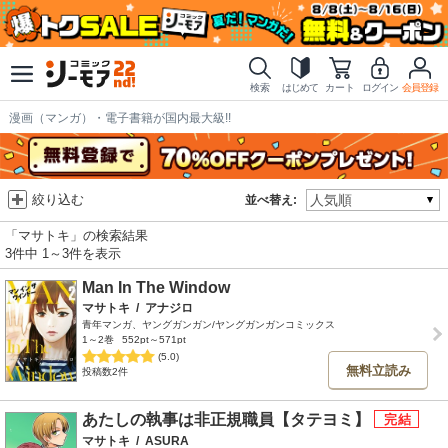
検索
はじめて
カート
ログイン
会員登録
漫画（マンガ）・電子書籍が国内最大級!!
絞り込む
並べ替え:
「マサトキ」の検索結果
3件中 1～3件を表示
Man In The Window
マサトキ
/
アナジロ
青年マンガ、ヤングガンガン/ヤングガンガンコミックス
1～2巻
552pt～571pt
(5.0)
無料立読み
投稿数2件
あたしの執事は非正規職員【タテヨミ】
マサトキ
/
ASURA