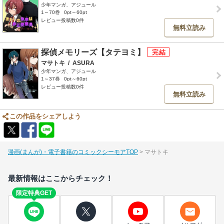
少年マンガ、アジュール
1～70巻
0pt～60pt
レビュー投稿数0件
無料立読み
探偵メモリーズ【タテヨミ】
マサトキ
/
ASURA
少年マンガ、アジュール
1～37巻
0pt～60pt
レビュー投稿数0件
無料立読み
この作品をシェアしよう
漫画(まんが)・電子書籍のコミックシーモアTOP
マサトキ
最新情報はここからチェック！
限定特典GET