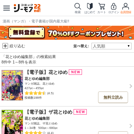
検索
はじめて
カート
ログイン
会員登録
漫画（マンガ）・電子書籍が国内最大級!!
絞り込む
並べ替え:
「花とゆめ編集部」の検索結果
8件中 1～8件を表示
【電子版】花とゆめ
花とゆめ編集部
マンガ雑誌、花とゆめ
427pt～455pt
(4.5)
無料立読み
投稿数198件
【電子版】ザ花とゆめ
花とゆめ編集部
マンガ雑誌、ザ花とゆめ
1～34巻
500pt～680pt
(4.4)