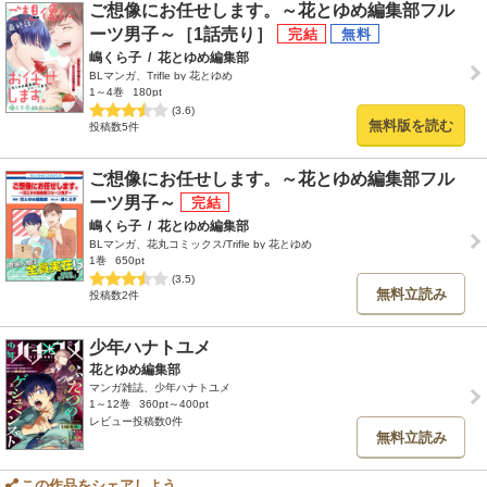
ご想像にお任せします。～花とゆめ編集部フル
ーツ男子～［1話売り］
嶋くら子
/
花とゆめ編集部
BLマンガ、Trifle by 花とゆめ
1～4巻
180pt
(3.6)
無料版を読む
投稿数5件
ご想像にお任せします。～花とゆめ編集部フル
ーツ男子～
嶋くら子
/
花とゆめ編集部
BLマンガ、花丸コミックス/Trifle by 花とゆめ
1巻
650pt
(3.5)
無料立読み
投稿数2件
少年ハナトユメ
花とゆめ編集部
マンガ雑誌、少年ハナトユメ
1～12巻
360pt～400pt
レビュー投稿数0件
無料立読み
この作品をシェアしよう