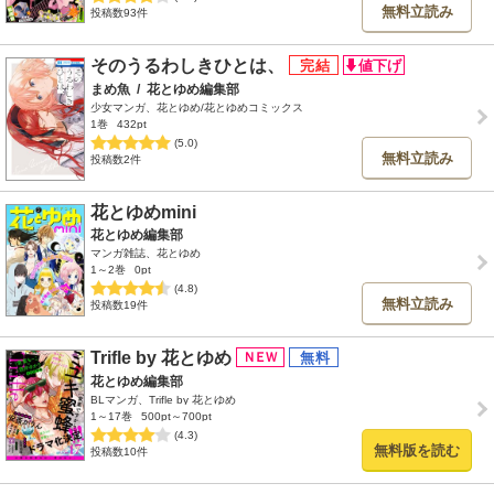
無料立読み
投稿数93件
そのうるわしきひとは、
まめ魚
/
花とゆめ編集部
少女マンガ、花とゆめ/花とゆめコミックス
1巻
432pt
(5.0)
無料立読み
投稿数2件
花とゆめmini
花とゆめ編集部
マンガ雑誌、花とゆめ
1～2巻
0pt
(4.8)
無料立読み
投稿数19件
Trifle by 花とゆめ
花とゆめ編集部
BLマンガ、Trifle by 花とゆめ
1～17巻
500pt～700pt
(4.3)
無料版を読む
投稿数10件