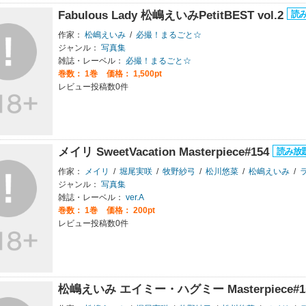
Fabulous Lady 松嶋えいみPetitBEST vol.2
作家：
松嶋えいみ
/
必撮！まるごと☆
ジャンル：
写真集
雑誌・レーベル：
必撮！まるごと☆
巻数：
1巻
価格： 1,500pt
レビュー投稿数0件
メイリ SweetVacation Masterpiece#154
作家：
メイリ
/
堀尾実咲
/
牧野紗弓
/
松川悠菜
/
松嶋えいみ
/
ラ
ジャンル：
写真集
雑誌・レーベル：
ver.A
巻数：
1巻
価格： 200pt
レビュー投稿数0件
松嶋えいみ エイミー・ハグミー Masterpiece#1