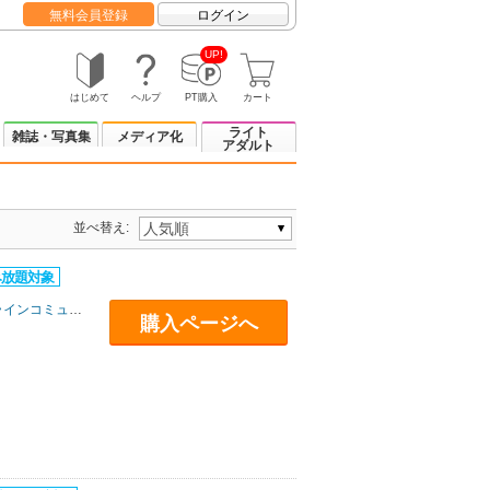
無料会員登録
ログイン
UP!
はじめて
ヘルプ
PT購入
カート
ライト
雑誌・写真集
メディア化
アダルト
並べ替え:
インコミュニケーションズ
購入ページへ