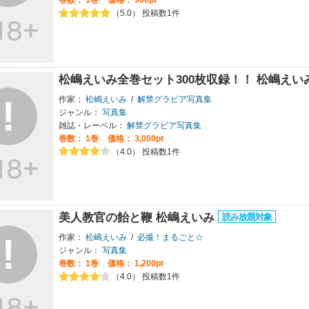
（5.0） 投稿数1件
松嶋えいみ全巻セット300枚収録！！ 松嶋えい
作家：
松嶋えいみ
/
解禁グラビア写真集
ジャンル：
写真集
雑誌・レーベル：
解禁グラビア写真集
巻数：
1巻
価格： 3,000pt
（4.0） 投稿数1件
美人教官の飴と鞭 松嶋えいみ
作家：
松嶋えいみ
/
必撮！まるごと☆
ジャンル：
写真集
巻数：
1巻
価格： 1,200pt
（4.0） 投稿数1件