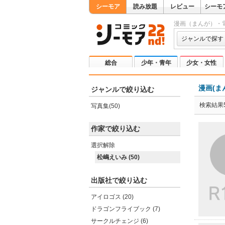
シーモア
読み放題
レビュー
シーモ
漫画（まんが）・
ジャンルで探す
総合
少年・青年
少女・女性
漫画(ま
ジャンルで絞り込む
検索結果5
写真集(50)
作家で絞り込む
選択解除
松嶋えいみ (50)
出版社で絞り込む
アイロゴス (20)
ドラゴンフライブック (7)
サークルチェンジ (6)