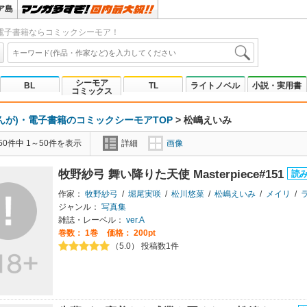
ア島
電子書籍ならコミックシーモア！
シーモア
BL
TL
ライトノベル
小説・実用書
コミックス
んが)・電子書籍のコミックシーモアTOP
>
松嶋えいみ
0件中 1～50件を表示
詳細
画像
牧野紗弓 舞い降りた天使 Masterpiece#151
作家：
牧野紗弓
/
堀尾実咲
/
松川悠菜
/
松嶋えいみ
/
メイリ
/
ラ
ジャンル：
写真集
雑誌・レーベル：
ver.A
巻数：
1巻
価格： 200pt
（5.0） 投稿数1件