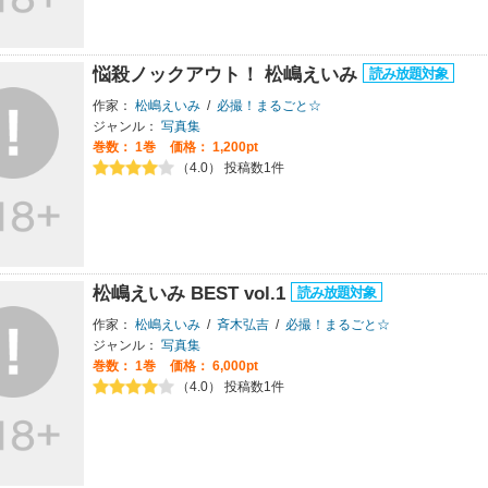
悩殺ノックアウト！ 松嶋えいみ
作家：
松嶋えいみ
/
必撮！まるごと☆
ジャンル：
写真集
巻数：
1巻
価格： 1,200pt
（4.0） 投稿数1件
松嶋えいみ BEST vol.1
作家：
松嶋えいみ
/
斉木弘吉
/
必撮！まるごと☆
ジャンル：
写真集
巻数：
1巻
価格： 6,000pt
（4.0） 投稿数1件