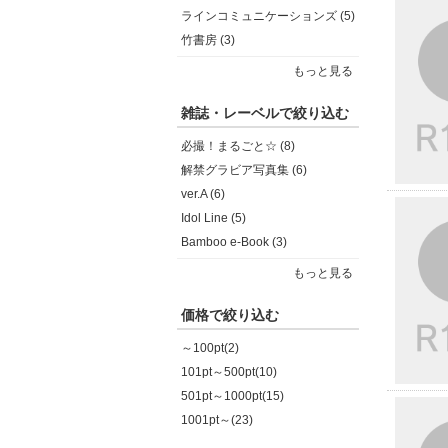
ラインコミュニケーションズ (5)
竹書房 (3)
もっと見る
雑誌・レーベルで絞り込む
必撮！まるごと☆ (8)
解禁グラビア写真集 (6)
ver.A (6)
Idol Line (5)
Bamboo e-Book (3)
もっと見る
価格で絞り込む
～100pt(2)
101pt～500pt(10)
501pt～1000pt(15)
1001pt～(23)