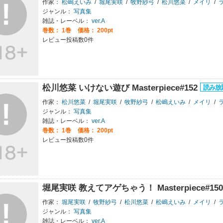
作家：
松嶋えいみ
/
堀尾実咲
/
牧野紗弓
/
松川悠菜
/
メイリ
/
ラ
ジャンル：
写真集
雑誌・レーベル：
ver.A
巻数：
1巻
価格： 200pt
レビュー投稿数0件
松川悠菜 いけない遊び Masterpiece#152
作家：
松川悠菜
/
堀尾実咲
/
牧野紗弓
/
松嶋えいみ
/
メイリ
/
ラ
ジャンル：
写真集
雑誌・レーベル：
ver.A
巻数：
1巻
価格： 200pt
レビュー投稿数0件
堀尾実咲 教えてアゲちゃう！ Masterpiece#15
作家：
堀尾実咲
/
牧野紗弓
/
松川悠菜
/
松嶋えいみ
/
メイリ
/
ラ
ジャンル：
写真集
雑誌・レーベル：
ver.A