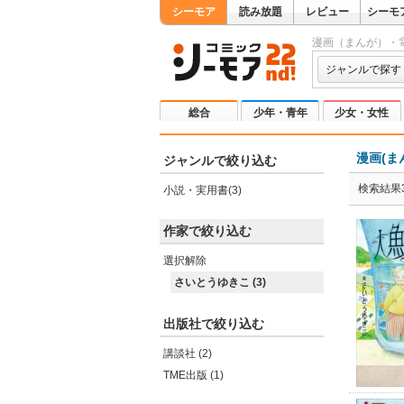
シーモア
読み放題
レビュー
シーモ
漫画（まんが）・
ジャンルで探す
総合
少年・青年
少女・女性
漫画(ま
ジャンルで絞り込む
検索結果
小説・実用書(3)
作家で絞り込む
選択解除
さいとうゆきこ (3)
出版社で絞り込む
講談社 (2)
TME出版 (1)