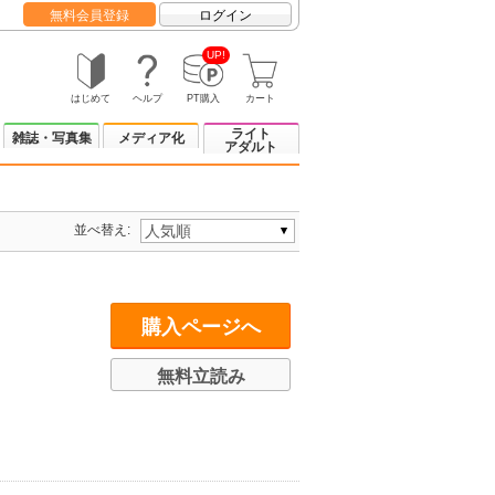
無料会員登録
ログイン
UP!
はじめて
ヘルプ
PT購入
カート
ライト
雑誌・写真集
メディア化
アダルト
並べ替え:
購入ページへ
無料立読み