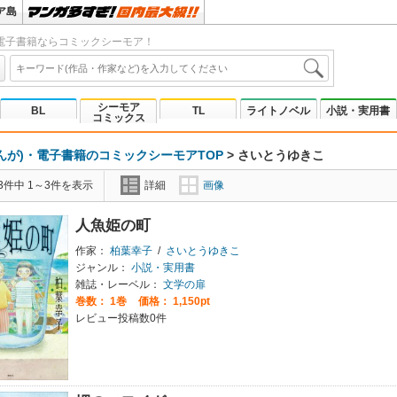
ア島
電子書籍ならコミックシーモア！
シーモア
BL
TL
ライトノベル
小説・実用書
コミックス
んが)・電子書籍のコミックシーモアTOP
>
さいとうゆきこ
3件中 1～3件を表示
詳細
画像
人魚姫の町
作家：
柏葉幸子
/
さいとうゆきこ
ジャンル：
小説・実用書
雑誌・レーベル：
文学の扉
巻数：
1巻
価格： 1,150pt
レビュー投稿数0件