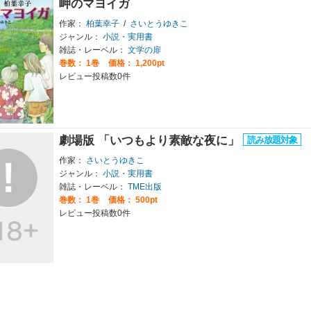
岬のマヨイガ
作家：
柏葉幸子
/
さいとうゆきこ
ジャンル：
小説・実用書
雑誌・レーベル：
文学の扉
巻数：
1巻
価格： 1,200pt
レビュー投稿数0件
劇場版 「いつもより素敵な夜に」
作家：
さいとうゆきこ
ジャンル：
小説・実用書
雑誌・レーベル：
TME出版
巻数：
1巻
価格： 500pt
レビュー投稿数0件