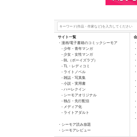
サイト一覧
漫画/電子書籍のコミックシーモア
少年・青年マンガ
少女・女性マンガ
BL（ボーイズラブ）
TL・レディコミ
ライトノベル
雑誌・写真集
小説・実用書
ハーレクイン
シーモアオリジナル
独占・先行配信
メディア化
ライトアダルト
シーモア読み放題
シーモアレビュー