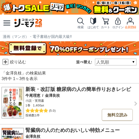
検索
はじめて
カート
ログイン
会員登録
漫画（マンガ）・電子書籍が国内最大級!!
絞り込む
並べ替え:
「金澤良枝」の検索結果
3件中 1～3件を表示
新装・改訂版 糖尿病の人の簡単作りおきレシピ
牛尾理恵
/
金澤良枝
小説・実用書
1巻
1,400pt
(5.0)
無料立読み
投稿数1件
腎臓病の人のためのおいしい特効メニュー
金澤良枝