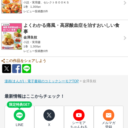
小説・実用書、セレクトＢＯＯＫＳ
1巻
1,300pt
レビュー投稿数0件
よくわかる痛風・高尿酸血症を治すおいしい食
事
金澤良枝
小説・実用書
1巻
1,300pt
レビュー投稿数0件
この作品をシェアしよう
漫画(まんが)・電子書籍のコミックシーモアTOP
金澤良枝
最新情報はここからチェック！
限定特典GET
シーモア
メルマガ
LINE
X
ちゃんねる
登録