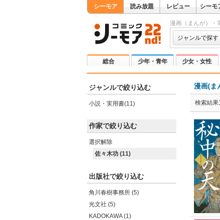
シーモア
読み放題
レビュー
シーモ
漫画（まんが）・
ジャンルで探す
総合
少年・青年
少女・女性
漫画(ま
ジャンルで絞り込む
検索結果1
小説・実用書(11)
作家で絞り込む
選択解除
佐々木功 (11)
出版社で絞り込む
角川春樹事務所 (5)
光文社 (5)
KADOKAWA (1)