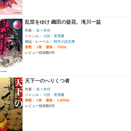
乱世をゆけ 織田の徒花、滝川一益
作家：
佐々木功
ジャンル：
小説・実用書
雑誌・レーベル：
時代小説文庫
巻数：
1巻
価格： 700pt
レビュー投稿数0件
天下一のへりくつ者
作家：
佐々木功
ジャンル：
小説・実用書
巻数：
1巻
価格： 1,800pt
レビュー投稿数0件