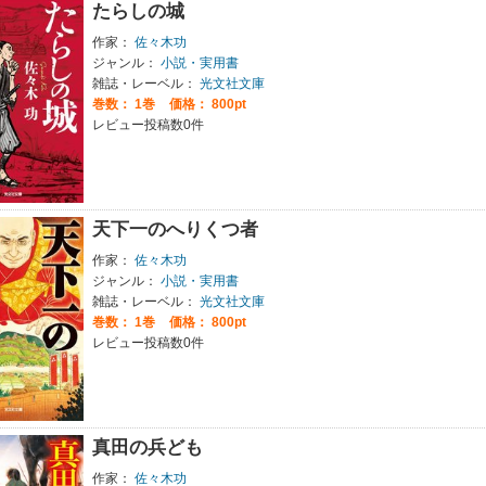
たらしの城
作家：
佐々木功
ジャンル：
小説・実用書
雑誌・レーベル：
光文社文庫
巻数：
1巻
価格： 800pt
レビュー投稿数0件
天下一のへりくつ者
作家：
佐々木功
ジャンル：
小説・実用書
雑誌・レーベル：
光文社文庫
巻数：
1巻
価格： 800pt
レビュー投稿数0件
真田の兵ども
作家：
佐々木功