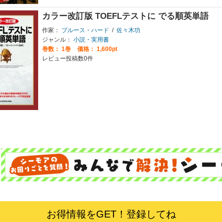
カラー改訂版 TOEFLテストに でる順英単語
作家：
ブルース・ハード
/
佐々木功
ジャンル：
小説・実用書
巻数：
1巻
価格： 1,600pt
レビュー投稿数0件
お得情報をGET！登録してね