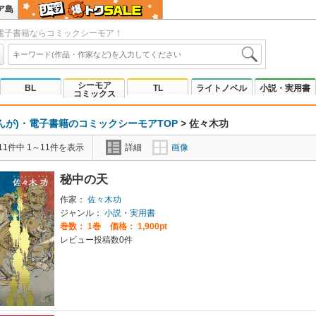
ア島
電子書籍ならコミックシーモア！
シーモア
BL
TL
ライトノベル
小説・実用書
コミックス
んが)・電子書籍のコミックシーモアTOP
>
佐々木功
1件中 1～11件を表示
詳細
画像
秘中の天
作家：
佐々木功
ジャンル：
小説・実用書
巻数：
1巻
価格： 1,900pt
レビュー投稿数0件