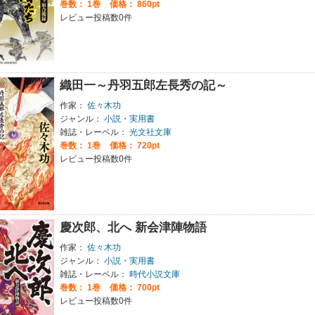
巻数：
1巻
価格： 860pt
レビュー投稿数0件
織田一～丹羽五郎左長秀の記～
作家：
佐々木功
ジャンル：
小説・実用書
雑誌・レーベル：
光文社文庫
巻数：
1巻
価格： 720pt
レビュー投稿数0件
慶次郎、北へ 新会津陣物語
作家：
佐々木功
ジャンル：
小説・実用書
雑誌・レーベル：
時代小説文庫
巻数：
1巻
価格： 700pt
レビュー投稿数0件