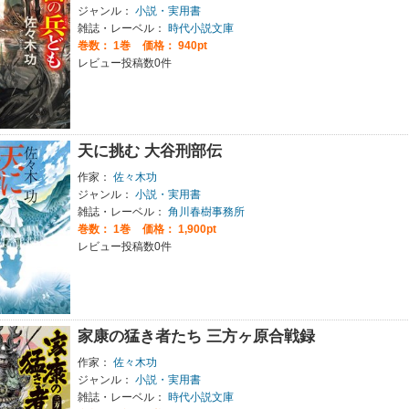
ジャンル：
小説・実用書
雑誌・レーベル：
時代小説文庫
巻数：
1巻
価格： 940pt
レビュー投稿数0件
天に挑む 大谷刑部伝
作家：
佐々木功
ジャンル：
小説・実用書
雑誌・レーベル：
角川春樹事務所
巻数：
1巻
価格： 1,900pt
レビュー投稿数0件
家康の猛き者たち 三方ヶ原合戦録
作家：
佐々木功
ジャンル：
小説・実用書
雑誌・レーベル：
時代小説文庫