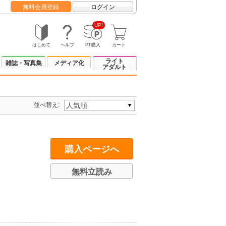
無料会員登録
ログイン
UP!
はじめて
ヘルプ
PT購入
カート
ライト
雑誌・写真集
メディア化
アダルト
並べ替え:
購入ページへ
無料立読み