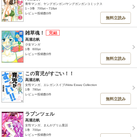
青年マンガ、ヤングガンガン/ヤングガンガンコミックス
1～3巻
700pt～718pt
レビュー投稿数0件
無料立読み
雑草魂！
高瀬志帆
少女マンガ
1巻
600pt
レビュー投稿数0件
無料立読み
この育児がすごい！！
高瀬志帆
女性マンガ、エレガンスイブ/Akita Essay Collection
1巻
780pt
レビュー投稿数0件
無料立読み
ラプンツェル
高瀬志帆
女性マンガ、まんがグリム童話
1巻
700pt
レビュー投稿数0件