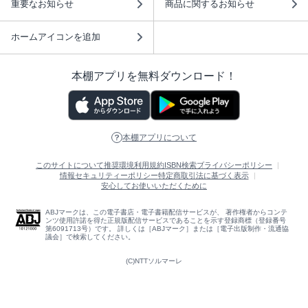
重要なお知らせ
商品に関するお知らせ
ホームアイコンを追加
本棚アプリを無料ダウンロード！
本棚アプリについて
このサイトについて
推奨環境
利用規約
ISBN検索
プライバシーポリシー
情報セキュリティーポリシー
特定商取引法に基づく表示
安心してお使いいただくために
ABJマークは、この電子書店・電子書籍配信サービスが、 著作権者からコンテ
ンツ使用許諾を得た正規版配信サービスであることを示す登録商標（登録番号
第6091713号）です。 詳しくは［ABJマーク］または［電子出版制作・流通協
議会］で検索してください。
(C)NTTソルマーレ