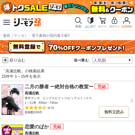
検索
はじめて
カート
ログイン
会員登録
漫画（マンガ）・電子書籍が国内最大級!!
絞り込む
並べ替え:
「高瀬志帆」の検索結果
15件中 1～15件を表示
二月の勝者 ー絶対合格の教室ー
高瀬志帆
青年マンガ、ビッグスピリッツ/ビッグコミックス
1～21巻
690pt～790pt
(4.5)
無料立読み
投稿数356件
恋愛のばか
高瀬志帆