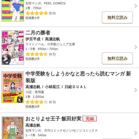
女性マンガ、FEEL COMICS
1巻
700pt
(5.0)
無料立読み
投稿数1件
二月の勝者
伊豆平成
/
高瀬志帆
ライトノベル、小学館ジュニア文庫
1～5巻
650pt～700pt
(4.5)
無料立読み
投稿数2件
中学受験をしようかなと思ったら読むマンガ 新
装版
高瀬志帆
/
小林延江
/
日経ＤＵＡＬ
小説・実用書
1巻
1,000pt
(4.3)
投稿数4件
おとりよせ王子 飯田好実
高瀬志帆
女性マンガ、月刊コミックゼノン/ゼノンコミックス
1～7巻
540pt