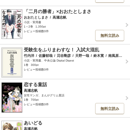
「二月の勝者」×おおたとしまさ
おおたとしまさ
/
高瀬志帆
小説・実用書
1～2巻
1,350pt
レビュー投稿数0件
無料立読み
受験生をふりまわすな！ 入試大混乱
竹内洋
/
佐藤郁哉
/
苅谷剛彦
/
天野一哉
/
鈴木寛
/
南風原朝和
/
小説・実用書、中央公論 Digital Digest
1巻
300pt
レビュー投稿数0件
恋する童話
高瀬志帆
女性マンガ、まんがグリム童話
1巻
700pt
レビュー投稿数0件
無料立読み
あいどる
高瀬志帆