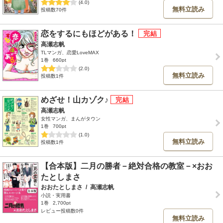
(4.0)
無料立読み
投稿数70件
恋をするにもほどがある！
高瀬志帆
TLマンガ、恋愛LoveMAX
1巻
660pt
(2.0)
無料立読み
投稿数1件
めざせ！山カゾク♪
高瀬志帆
女性マンガ、まんがタウン
1巻
700pt
(1.0)
無料立読み
投稿数1件
【合本版】二月の勝者－絶対合格の教室－×おお
たとしまさ
おおたとしまさ
/
高瀬志帆
小説・実用書
1巻
2,700pt
レビュー投稿数0件
無料立読み