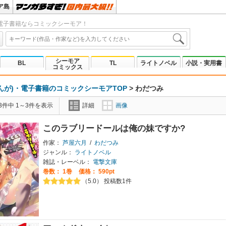
ア島
電子書籍ならコミックシーモア！
シーモア
BL
TL
ライトノベル
小説・実用書
コミックス
んが)・電子書籍のコミックシーモアTOP
>
わだつみ
3件中 1～3件を表示
詳細
画像
このラブリードールは俺の妹ですか?
作家：
芦屋六月
/
わだつみ
ジャンル：
ライトノベル
雑誌・レーベル：
電撃文庫
巻数：
1巻
価格： 590pt
（5.0） 投稿数1件