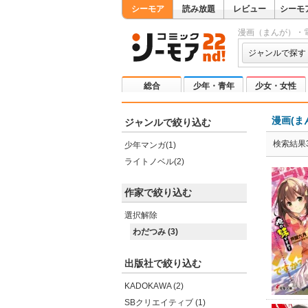
シーモア
読み放題
レビュー
シーモ
漫画（まんが）・
ジャンルで探す
総合
少年・青年
少女・女性
漫画(ま
ジャンルで絞り込む
検索結果
少年マンガ(1)
ライトノベル(2)
作家で絞り込む
選択解除
わだつみ (3)
出版社で絞り込む
KADOKAWA (2)
SBクリエイティブ (1)