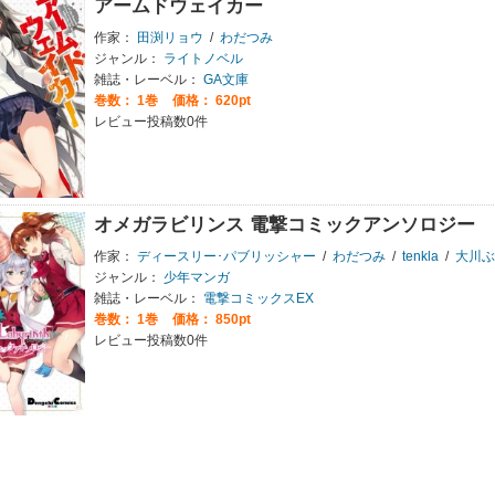
アームドウェイカー
作家：
田渕リョウ
/
わだつみ
ジャンル：
ライトノベル
雑誌・レーベル：
GA文庫
巻数：
1巻
価格： 620pt
レビュー投稿数0件
オメガラビリンス 電撃コミックアンソロジー
作家：
ディースリー･パブリッシャー
/
わだつみ
/
tenkla
/
大川ぶ
ジャンル：
少年マンガ
雑誌・レーベル：
電撃コミックスEX
巻数：
1巻
価格： 850pt
レビュー投稿数0件