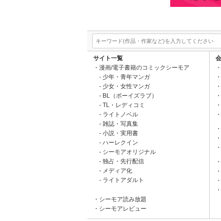
サイト一覧
漫画/電子書籍のコミックシーモア
少年・青年マンガ
少女・女性マンガ
BL（ボーイズラブ）
TL・レディコミ
ライトノベル
雑誌・写真集
小説・実用書
ハーレクイン
シーモアオリジナル
独占・先行配信
メディア化
ライトアダルト
シーモア読み放題
シーモアレビュー