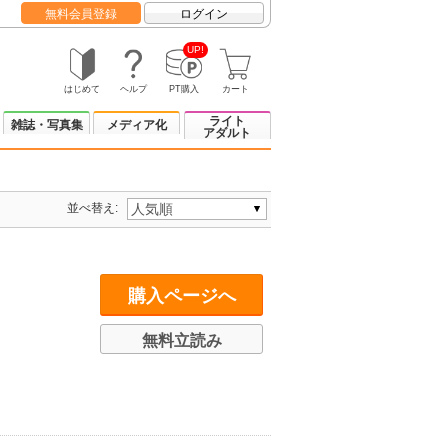
無料会員登録
ログイン
UP!
はじめて
ヘルプ
PT購入
カート
ライト
雑誌・写真集
メディア化
アダルト
並べ替え:
購入ページへ
無料立読み