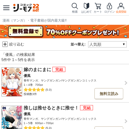
検索
はじめて
カート
ログイン
会員登録
漫画（マンガ）・電子書籍が国内最大級!!
絞り込む
並べ替え:
「優風」の検索結果
5件中 1～5件を表示
嫁のまにまに
優風
青年マンガ、ヤングガンガン/ヤングガンガンコミックス
1～4巻
700pt
(5.0)
無料立読み
投稿数3件
推しは推せるときに推せ！
優風
青年マンガ、ヤングガンガン/ヤングガンガンコミックス
1～5巻
600pt～700pt
(5.0)