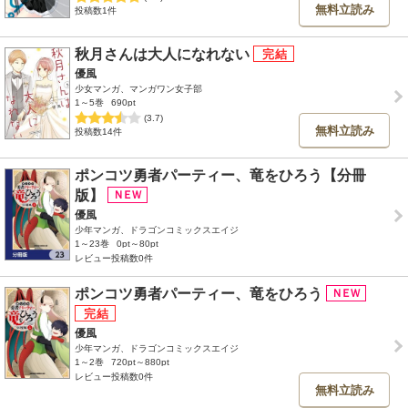
無料立読み
投稿数1件
秋月さんは大人になれない
優風
少女マンガ、マンガワン女子部
1～5巻
690pt
(3.7)
無料立読み
投稿数14件
ポンコツ勇者パーティー、竜をひろう【分冊
版】
優風
少年マンガ、ドラゴンコミックスエイジ
1～23巻
0pt～80pt
レビュー投稿数0件
ポンコツ勇者パーティー、竜をひろう
優風
少年マンガ、ドラゴンコミックスエイジ
1～2巻
720pt～880pt
レビュー投稿数0件
無料立読み