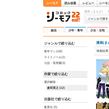
シーモア
読み放題
レビュー
シーモ
漫画（まんが）・
ジャンルで探す
総合
少年・青年
少女・女性
漫画(ま
ジャンルで絞り込む
検索結果1
青年マンガ(8)
ライトノベル(1)
小説・実用書(3)
作家で絞り込む
選択解除
倉田英之 (12)
出版社で絞り込む
集英社 (5)