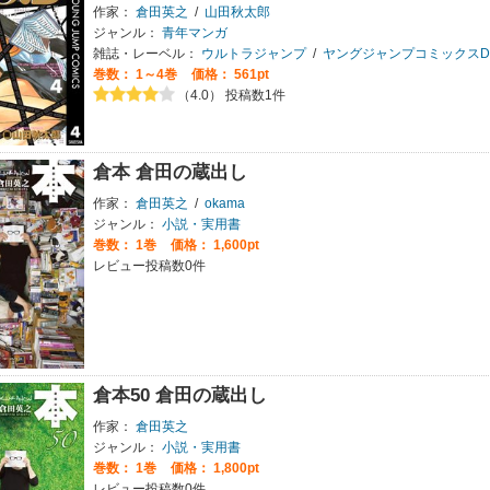
作家：
倉田英之
/
山田秋太郎
ジャンル：
青年マンガ
雑誌・レーベル：
ウルトラジャンプ
/
ヤングジャンプコミックスDIG
巻数：
1～4巻
価格： 561pt
（4.0） 投稿数1件
倉本 倉田の蔵出し
作家：
倉田英之
/
okama
ジャンル：
小説・実用書
巻数：
1巻
価格： 1,600pt
レビュー投稿数0件
倉本50 倉田の蔵出し
作家：
倉田英之
ジャンル：
小説・実用書
巻数：
1巻
価格： 1,800pt
レビュー投稿数0件