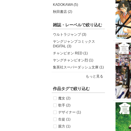
KADOKAWA (5)
秋田書店 (2)
雑誌・レーベルで絞り込む
ウルトラジャンプ (3)
ヤングジャンプコミックス
DIGITAL (3)
チャンピオン RED (1)
ヤングチャンピオン烈 (1)
集英社スーパーダッシュ文庫 (1)
もっと見る
作品タグで絞り込む
魔女 (2)
歌手 (2)
デザイナー (1)
生徒 (1)
親方 (1)