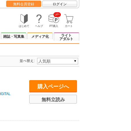
無料会員登録
ログイン
UP!
はじめて
ヘルプ
PT購入
カート
ライト
雑誌・写真集
メディア化
アダルト
並べ替え:
購入ページへ
ITAL
無料立読み