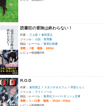
読書狂の冒険は終わらない！
作家：
三上延
/
倉田英之
ジャンル：
小説・実用書
雑誌・レーベル：
集英社新書
巻数：
1巻
価格： 680pt
レビュー投稿数0件
R.O.D
作家：
倉田英之
/
スタジオオルフェ
/
羽音たらく
ジャンル：
ライトノベル
雑誌・レーベル：
集英社スーパーダッシュ文庫
巻数：
1～12巻
価格： 362pt～556pt
レビュー投稿数0件