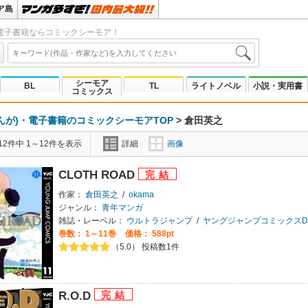
ア島
電子書籍ならコミックシーモア！
シーモア
BL
TL
ライトノベル
小説・実用書
コミックス
んが)・電子書籍のコミックシーモアTOP
>
倉田英之
2件中 1～12件を表示
詳細
画像
CLOTH ROAD
作家：
倉田英之
/
okama
ジャンル：
青年マンガ
雑誌・レーベル：
ウルトラジャンプ
/
ヤングジャンプコミックスDIG
巻数：
1～11巻
価格： 588pt
（5.0） 投稿数1件
R.O.D