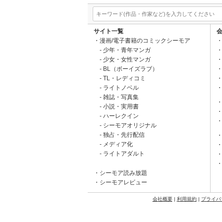
サイト一覧
漫画/電子書籍のコミックシーモア
少年・青年マンガ
少女・女性マンガ
BL（ボーイズラブ）
TL・レディコミ
ライトノベル
雑誌・写真集
小説・実用書
ハーレクイン
シーモアオリジナル
独占・先行配信
メディア化
ライトアダルト
シーモア読み放題
シーモアレビュー
会社概要
|
利用規約
|
プライバ