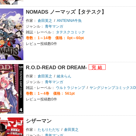
NOMADS ノーマッズ【タテスク】
作家：
倉田英之
/
ANTENNA牛魚
ジャンル：
青年マンガ
雑誌・レーベル：
タテスクコミック
巻数：
1～14巻
価格： 0pt～60pt
レビュー投稿数0件
R.O.D-READ OR DREAM-
作家：
倉田英之
/
綾永らん
ジャンル：
青年マンガ
雑誌・レーベル：
ウルトラジャンプ
/
ヤングジャンプコミックスDIG
巻数：
1～4巻
価格： 561pt
レビュー投稿数0件
シザーマン
作家：
たもりただぢ
/
倉田英之
ジャンル：
青年マンガ