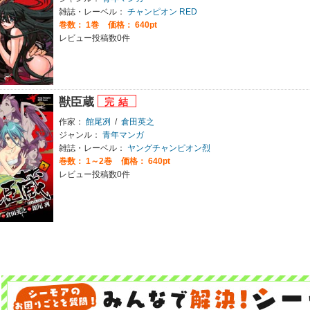
雑誌・レーベル：
チャンピオン RED
巻数：
1巻
価格： 640pt
レビュー投稿数0件
獣臣蔵
作家：
館尾冽
/
倉田英之
ジャンル：
青年マンガ
雑誌・レーベル：
ヤングチャンピオン烈
巻数：
1～2巻
価格： 640pt
レビュー投稿数0件