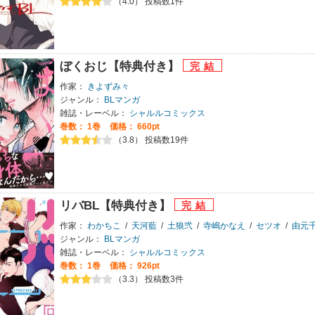
（4.0） 投稿数1件
ぼくおじ【特典付き】
作家：
きよずみ々
ジャンル：
BLマンガ
雑誌・レーベル：
シャルルコミックス
巻数：
1巻
価格： 660pt
（3.8） 投稿数19件
リバBL【特典付き】
作家：
わかちこ
/
天河藍
/
土狼弐
/
寺嶋かなえ
/
セツオ
/
由元
ジャンル：
BLマンガ
雑誌・レーベル：
シャルルコミックス
巻数：
1巻
価格： 926pt
（3.3） 投稿数3件