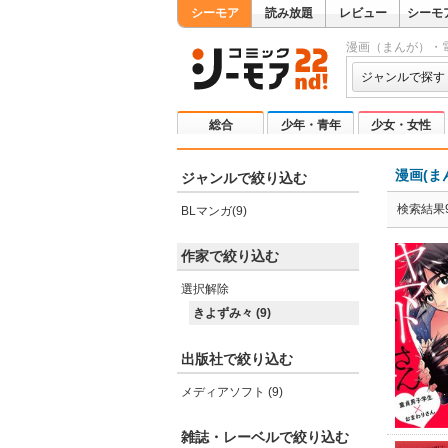
シーモア
読み放題
レビュー
シーモ
漫画（まんが）・
ジャンルで探す
総合
少年・青年
少女・女性
漫画(ま
ジャンルで絞り込む
検索結果
BLマンガ(9)
作家で絞り込む
選択解除
きよずみ々 (9)
出版社で絞り込む
メディアソフト (9)
雑誌・レーベルで絞り込む