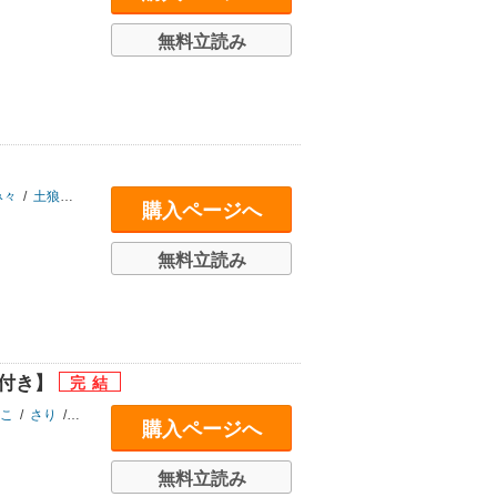
無料立読み
み々
/
土狼弐
/
恋緒ジノ
/
秋じたく
/
楽田トリノ
/
由元千子
/
斑まだ
/
わかちこ
購入ページへ
無料立読み
典付き】
こ
/
さり
/
唯野
/
恋煩シビト
/
木村ヒデサト
購入ページへ
無料立読み