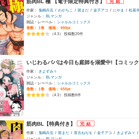
筋肉BL 極 【電子限定特典付き】
作家：
鬼嶋兵伍
/
わかちこ
/
斑まだ
/
金子アコ
/
にやま
/
松基
ジャンル：
BLマンガ
雑誌・レーベル：
シャルルコミックス
巻数：
1巻
価格： 999pt
（4.3） 投稿数20件
いじわるパパは今日も庭師を溺愛中!【コミッ
作家：
きよずみ々
ジャンル：
BLマンガ
雑誌・レーベル：
シャルルコミックス
巻数：
1巻
価格： 650pt
（4.3） 投稿数6件
筋肉BL【特典付き】
作家：
鬼嶋兵伍
/
斑まだ
/
茶古ねぢを
/
金子アコ
/
きよずみ々
/
ジャンル：
BLマンガ