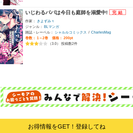
いじわるパパは今日も庭師を溺愛中!
作家：
きよずみ々
ジャンル：
BLマンガ
雑誌・レーベル：
シャルルコミックス
/
CharlesMag
巻数：
1～2巻
価格： 200pt
（3.0） 投稿数2件
お得情報をGET！登録してね