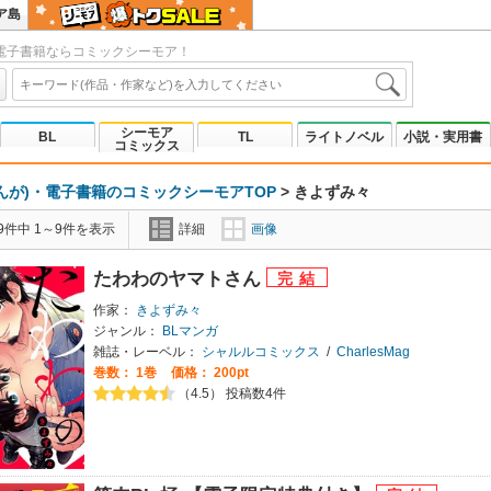
ア島
電子書籍ならコミックシーモア！
シーモア
BL
TL
ライトノベル
小説・実用書
コミックス
んが)・電子書籍のコミックシーモアTOP
>
きよずみ々
9件中 1～9件を表示
詳細
画像
たわわのヤマトさん
作家：
きよずみ々
ジャンル：
BLマンガ
雑誌・レーベル：
シャルルコミックス
/
CharlesMag
巻数：
1巻
価格： 200pt
（4.5） 投稿数4件