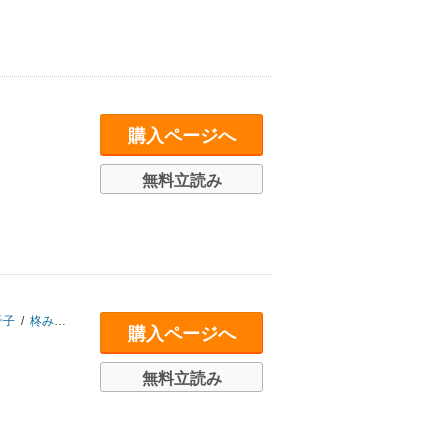
購入ページへ
無料立読み
千子
/
柊みずか
/
きよずみ々
/
つむみ
購入ページへ
無料立読み