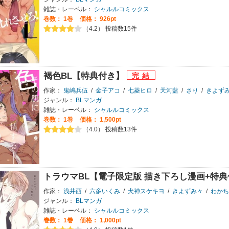
雑誌・レーベル：
シャルルコミックス
巻数：
1巻
価格： 926pt
（4.2） 投稿数15件
褐色BL【特典付き】
作家：
鬼嶋兵伍
/
金子アコ
/
七菱ヒロ
/
天河藍
/
さり
/
きよず
ジャンル：
BLマンガ
雑誌・レーベル：
シャルルコミックス
巻数：
1巻
価格： 1,500pt
（4.0） 投稿数13件
トラウマBL【電子限定版 描き下ろし漫画+特
作家：
浅井西
/
六多いくみ
/
犬神スケキヨ
/
きよずみ々
/
わかち
ジャンル：
BLマンガ
雑誌・レーベル：
シャルルコミックス
巻数：
1巻
価格： 1,000pt