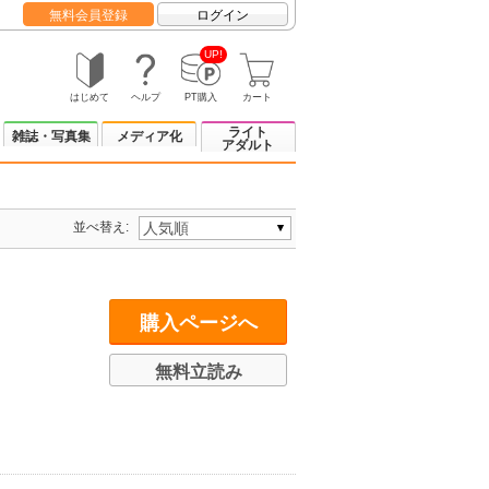
無料会員登録
ログイン
UP!
はじめて
ヘルプ
PT購入
カート
ライト
雑誌・写真集
メディア化
アダルト
並べ替え:
購入ページへ
無料立読み