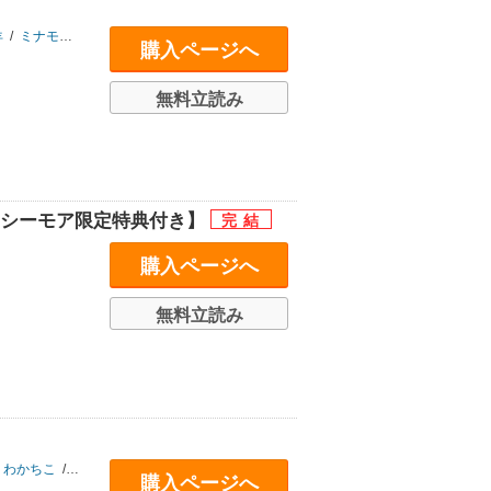
羊
/
ミナモトカズキ
/
土狼弐
/
りーるー
/
紫妲たかゆき
/
秋じたく
/
きよずみ々
購入ページへ
無料立読み
クシーモア限定特典付き】
購入ページへ
無料立読み
わかちこ
/
松基羊
/
マユキ
/
平未夜
購入ページへ