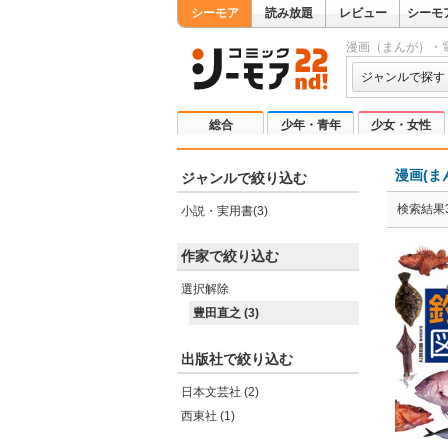
シーモア
読み放題
レビュー
シーモ
漫画（まんが）・
ジャンルで探す
総合
少年・青年
少女・女性
漫画(ま
ジャンルで絞り込む
検索結果
小説・実用書(3)
作家で絞り込む
選択解除
豊田直之 (3)
出版社で絞り込む
日本文芸社 (2)
西東社 (1)