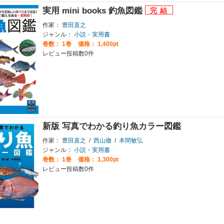
実用 mini books 釣魚図鑑
作家：
豊田直之
ジャンル：
小説・実用書
巻数：
1巻
価格： 1,400pt
レビュー投稿数0件
新版 写真でわかる釣り魚カラー図鑑
作家：
豊田直之
/
西山徹
/
本間敏弘
ジャンル：
小説・実用書
巻数：
1巻
価格： 1,300pt
レビュー投稿数0件