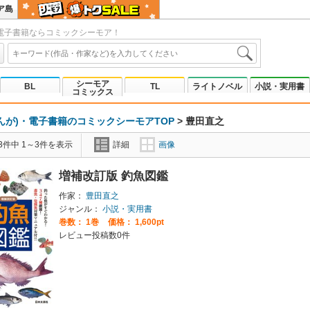
ア島
電子書籍ならコミックシーモア！
シーモア
BL
TL
ライトノベル
小説・実用書
コミックス
んが)・電子書籍のコミックシーモアTOP
>
豊田直之
3件中 1～3件を表示
詳細
画像
増補改訂版 釣魚図鑑
作家：
豊田直之
ジャンル：
小説・実用書
巻数：
1巻
価格： 1,600pt
レビュー投稿数0件