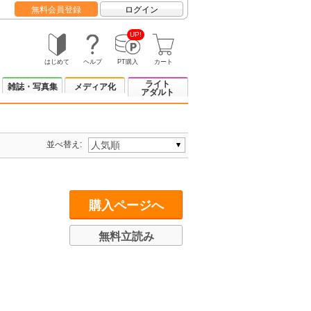
無料会員登録
ログイン
UP!
はじめて
ヘルプ
PT購入
カート
ライト
雑誌・写真集
メディア化
アダルト
並べ替え:
購入ページへ
無料立読み