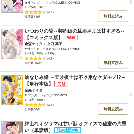
女性マンガ、キスカラ/CLLENN COMICS
1～25巻
165pt
(4.4)
無料立読み
投稿数746件
いつわりの愛～契約婚の旦那さまは甘すぎる～
【コミックス版】
金森ケイタ
/
上乃 凛子
女性マンガ、キスカラ/CLLENN COMICS
1～4巻
700pt～780pt
(4.3)
無料立読み
投稿数204件
幼なじみ婚 ～天才棋士は不器用なケダモノ!?～
【単行本版】
金森ケイタ
TLマンガ、ショコラブCOMICS
1～3巻
680pt
(4.6)
無料立読み
投稿数68件
紳士なオジサマは甘い獣 オフィスで秘蜜の片思
い（単話版）