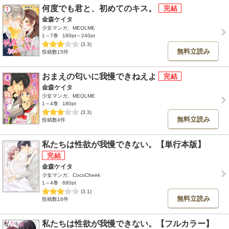
何度でも君と、初めてのキス。
金森ケイタ
少女マンガ、MEQLME
1～7巻
180pt～240pt
(3.3)
無料立読み
投稿数15件
おまえの匂いに我慢できねえよ
金森ケイタ
少女マンガ、MEQLME
1～4巻
180pt
(3.3)
無料立読み
投稿数4件
私たちは性欲が我慢できない。【単行本版】
金森ケイタ
少女マンガ、CocoCheek
1～4巻
680pt
(3.1)
無料立読み
投稿数16件
私たちは性欲が我慢できない。【フルカラー】