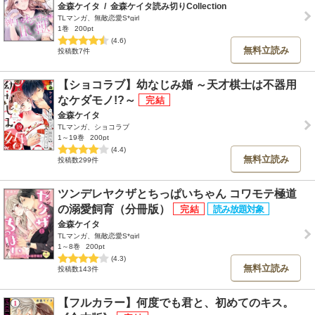
金森ケイタ
/
金森ケイタ読み切りCollection
TLマンガ、無敵恋愛S*girl
1巻
200pt
(4.6)
無料立読み
投稿数7件
【ショコラブ】幼なじみ婚 ～天才棋士は不器用
なケダモノ!?～
金森ケイタ
TLマンガ、ショコラブ
1～19巻
200pt
(4.4)
無料立読み
投稿数299件
ツンデレヤクザとちっぱいちゃん コワモテ極道
の溺愛飼育（分冊版）
金森ケイタ
TLマンガ、無敵恋愛S*girl
1～8巻
200pt
(4.3)
無料立読み
投稿数143件
【フルカラー】何度でも君と、初めてのキス。