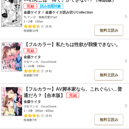
金森ケイタ
/
金森ケイタ読み切りCollection
TLマンガ、無敵恋愛S*girl
1～2巻
150pt
(3.9)
無料立読み
投稿数10件
【フルカラー】私たちは性欲が我慢できない。
金森ケイタ
少女マンガ、CocoCheek
1～24巻
180pt
(3.8)
無料立読み
投稿数72件
【フルカラー】AV脚本家なら、これぐらい…普
通だろ？【合本版】
金森ケイタ
少女マンガ、CocoCheek
1～3巻
360pt～600pt
(3.6)
無料立読み
投稿数7件