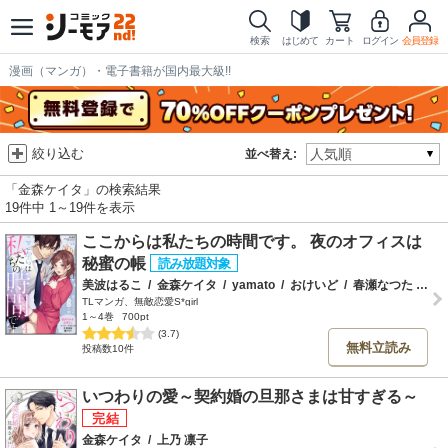
検索
はじめて
カート
ログイン
会員登録
漫画（マンガ）・電子書籍が国内最大級!!
絞り込む
並べ替え:
「金森ケイタ」の検索結果
19件中 1～19件を表示
ここからは私たちの時間です。 夜のオフィスは
秘蜜の帳
美波はるこ
/
金森ケイタ
/
yamato
/
おけいど
/
春瀬なつた
/
百
TLマンガ、無敵恋愛S*girl
1～4巻
700pt
(3.7)
無料立読み
投稿数10件
いつわりの愛～契約婚の旦那さまは甘すぎる～
金森ケイタ
/
上乃 凛子