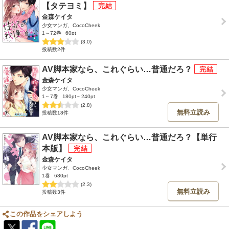
【タテヨミ】
金森ケイタ
少女マンガ、CocoCheek
1～72巻
60pt
(3.0)
投稿数2件
AV脚本家なら、これぐらい…普通だろ？
金森ケイタ
少女マンガ、CocoCheek
1～7巻
180pt～240pt
(2.8)
無料立読み
投稿数18件
AV脚本家なら、これぐらい…普通だろ？【単行
本版】
金森ケイタ
少女マンガ、CocoCheek
1巻
680pt
(2.3)
無料立読み
投稿数3件
この作品をシェアしよう