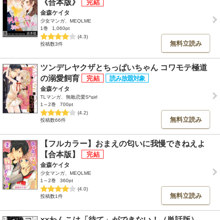
《合本版》
金森ケイタ
少女マンガ、MEQLME
1巻
1,060pt
(4.3)
無料立読み
投稿数3件
ツンデレヤクザとちっぱいちゃん コワモテ極道
の溺愛飼育
金森ケイタ
TLマンガ、無敵恋愛S*girl
1～2巻
700pt
(4.2)
無料立読み
投稿数66件
【フルカラー】おまえの匂いに我慢できねえよ
【合本版】
金森ケイタ
少女マンガ、MEQLME
1～2巻
360pt
(4.0)
無料立読み
投稿数1件
××わんこは「待て」ができない！（単話版）