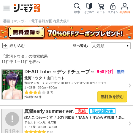
検索
はじめて
カート
ログイン
会員登録
漫画（マンガ）・電子書籍が国内最大級!!
絞り込む
並べ替え:
「北河トウタ」の検索結果
11件中 1～11件を表示
DEAD Tube ～デッドチューブ～
北河トウタ
/
山口ミコト
青年マンガ、チャンピオン RED/チャンピオンREDコミックス
1～28巻
320pt～800pt
(3.7)
無料版を読む
投稿数151件
真髄early summer ver.
ぽんこつわーくす
/
JOY RIDE
/
TANA
/
すめらぎ琥珀
/
みたくるみ
アダルトマンガ、GATE
1～11巻
300pt～400pt
(5.0)