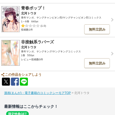
青春ポップ！
北河トウタ
青年マンガ、ヤングチャンピオン烈/ヤングチャンピオン烈コミックス
1～6巻
640pt
(1.0)
無料立読み
投稿数1件
非接触系ラバーズ
北河トウタ
青年マンガ、ヤングキング/ヤングキングコミックス
1巻
550pt
レビュー投稿数0件
無料立読み
この作品をシェアしよう
漫画(まんが)・電子書籍のコミックシーモアTOP
北河トウタ
最新情報はここからチェック！
限定特典GET