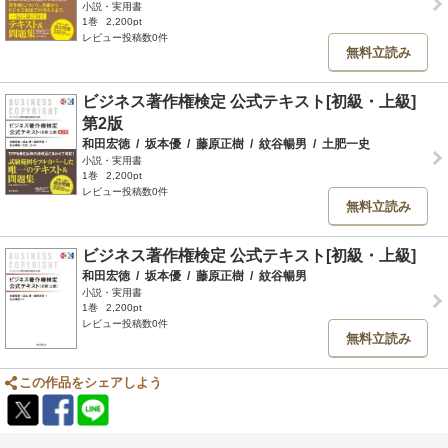
小説・実用書
1巻
2,200pt
レビュー投稿数0件
無料立読み
ビジネス著作権検定 公式テキスト[初級・上級]
第2版
和田宏徳
/
坂本優
/
藤原正樹
/
紋谷暢男
/
土肥一史
小説・実用書
1巻
2,200pt
レビュー投稿数0件
無料立読み
ビジネス著作権検定 公式テキスト[初級・上級]
和田宏徳
/
坂本優
/
藤原正樹
/
紋谷暢男
小説・実用書
1巻
2,200pt
レビュー投稿数0件
無料立読み
この作品をシェアしよう