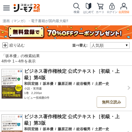
検索
はじめて
カート
ログイン
会員登録
漫画（マンガ）・電子書籍が国内最大級!!
絞り込む
並べ替え:
「坂本優」の検索結果
4件中 1～4件を表示
ビジネス著作権検定 公式テキスト［初級・上
級］第4版
和田宏徳
/
坂本優
/
藤原正樹
/
紋谷暢男
/
土肥一史
小説・実用書
1巻
2,200pt
レビュー投稿数0件
無料立読み
ビジネス著作権検定 公式テキスト［初級・上
級］第3版
和田宏徳
/
坂本優
/
藤原正樹
/
紋谷暢男
/
土肥一史