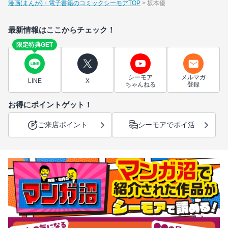
漫画(まんが)・電子書籍のコミックシーモアTOP
坂本優
最新情報はここからチェック！
限定特典GET
シーモア
メルマガ
LINE
X
ちゃんねる
登録
お得にポイントゲット！
ご来店ポイント
シーモアでポイ活