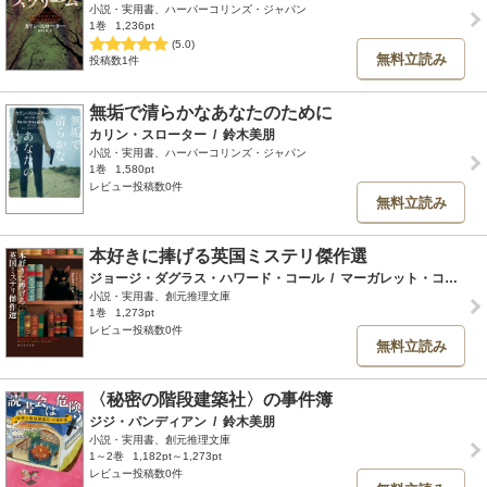
小説・実用書、ハーパーコリンズ・ジャパン
1巻
1,236pt
(5.0)
無料立読み
投稿数1件
無垢で清らかなあなたのために
カリン・スローター
/
鈴木美朋
小説・実用書、ハーパーコリンズ・ジャパン
1巻
1,580pt
レビュー投稿数0件
無料立読み
本好きに捧げる英国ミステリ傑作選
ジョージ・ダグラス・ハワード・コール
/
マーガレット・コール
/
小説・実用書、創元推理文庫
1巻
1,273pt
レビュー投稿数0件
無料立読み
〈秘密の階段建築社〉の事件簿
ジジ・パンディアン
/
鈴木美朋
小説・実用書、創元推理文庫
1～2巻
1,182pt～1,273pt
レビュー投稿数0件