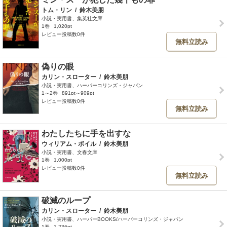
トム・リン
/
鈴木美朋
小説・実用書、集英社文庫
1巻
1,020pt
レビュー投稿数0件
無料立読み
偽りの眼
カリン・スローター
/
鈴木美朋
小説・実用書、ハーパーコリンズ・ジャパン
1～2巻
891pt～909pt
レビュー投稿数0件
無料立読み
わたしたちに手を出すな
ウィリアム・ボイル
/
鈴木美朋
小説・実用書、文春文庫
1巻
1,000pt
レビュー投稿数0件
無料立読み
破滅のループ
カリン・スローター
/
鈴木美朋
小説・実用書、ハーパーBOOKS/ハーパーコリンズ・ジャパン
1巻
1,236pt