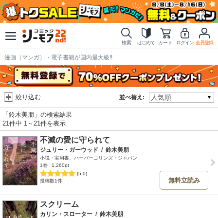
検索
はじめて
カート
ログイン
会員登録
漫画（マンガ）・電子書籍が国内最大級!!
絞り込む
並べ替え:
「鈴木美朋」の検索結果
21件中 1～21件を表示
不滅の愛に守られて
ジュリー・ガーウッド
/
鈴木美朋
小説・実用書、ハーパーコリンズ・ジャパン
1巻
1,260pt
(5.0)
無料立読み
投稿数1件
スクリーム
カリン・スローター
/
鈴木美朋