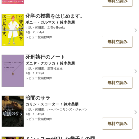
無料立読み
化学の授業をはじめます。
ボニー・ガルマス
/
鈴木美朋
小説・実用書、文春e-Books
1巻
2,364pt
レビュー投稿数0件
無料立読み
死刑執行のノート
ダニヤ・クカフカ
/
鈴木美朋
小説・実用書、集英社文庫
1巻
1,150pt
レビュー投稿数0件
無料立読み
暗闇のサラ
カリン・スローター
/
鈴木美朋
小説・実用書、ハーパーコリンズ・ジャパン
1巻
1,345pt
レビュー投稿数0件
無料立読み
ミン・スーが犯した幾千もの罪