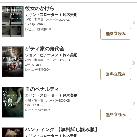
彼女のかけら
カリン・スローター
/
鈴木美朋
小説・実用書、ハーパーBOOKS
1～2巻
889pt
レビュー投稿数0件
無料立読み
ゲティ家の身代金
ジョン・ピアースン
/
鈴木美朋
小説・実用書、ハーパーBOOKS
1巻
972pt
レビュー投稿数0件
無料立読み
血のペナルティ
カリン・スローター
/
鈴木美朋
小説・実用書、ハーパーBOOKS
1巻
1,185pt
レビュー投稿数0件
無料立読み
ハンティング 【無料試し読み版】
カリン・スローター
/
鈴木美朋