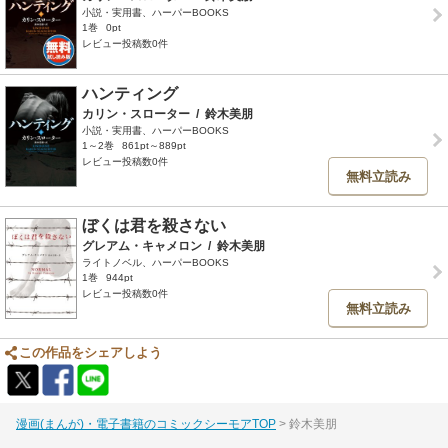
小説・実用書、ハーパーBOOKS
1巻
0pt
レビュー投稿数0件
ハンティング
カリン・スローター
/
鈴木美朋
小説・実用書、ハーパーBOOKS
1～2巻
861pt～889pt
レビュー投稿数0件
無料立読み
ぼくは君を殺さない
グレアム・キャメロン
/
鈴木美朋
ライトノベル、ハーパーBOOKS
1巻
944pt
レビュー投稿数0件
無料立読み
この作品をシェアしよう
漫画(まんが)・電子書籍のコミックシーモアTOP
鈴木美朋