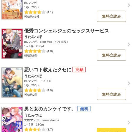
BLマンガ
1巻
700pt
(4.1)
無料立読み
投稿数46件
優秀コンシェルジュのセックスサービス
うたみつほ
BLマンガ、drap milk（バラ売り）
1～6巻
200pt
(4.0)
無料立読み
投稿数6件
悪いコト教えたクセに
うたみつほ
BLマンガ、アメイロ
1巻
200pt
(4.0)
無料立読み
投稿数2件
男と女のカンケイです。
うたみつほ
女性マンガ、comic donna
1～7巻
180pt
(3.7)