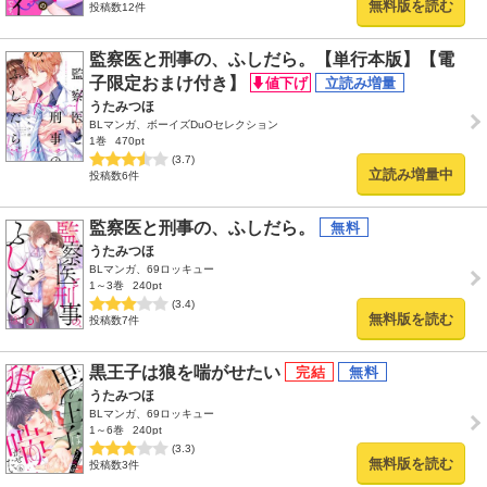
無料版を読む
投稿数12件
監察医と刑事の、ふしだら。【単行本版】【電
子限定おまけ付き】
うたみつほ
BLマンガ、ボーイズDuOセレクション
1巻
470pt
(3.7)
立読み増量中
投稿数6件
監察医と刑事の、ふしだら。
うたみつほ
BLマンガ、69ロッキュー
1～3巻
240pt
(3.4)
無料版を読む
投稿数7件
黒王子は狼を喘がせたい
うたみつほ
BLマンガ、69ロッキュー
1～6巻
240pt
(3.3)
無料版を読む
投稿数3件