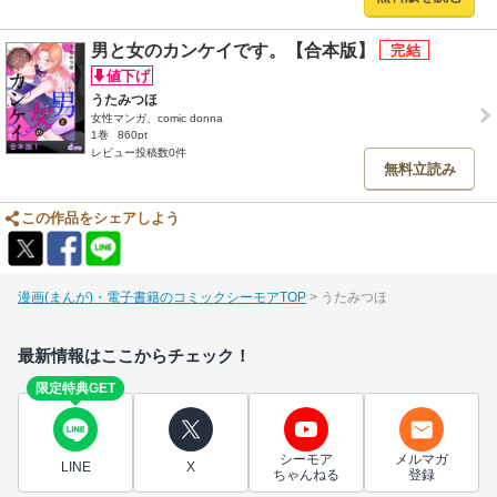
男と女のカンケイです。【合本版】
うたみつほ
女性マンガ、comic donna
1巻
860pt
レビュー投稿数0件
無料立読み
この作品をシェアしよう
漫画(まんが)・電子書籍のコミックシーモアTOP
うたみつほ
最新情報はここからチェック！
限定特典GET
シーモア
メルマガ
LINE
X
ちゃんねる
登録