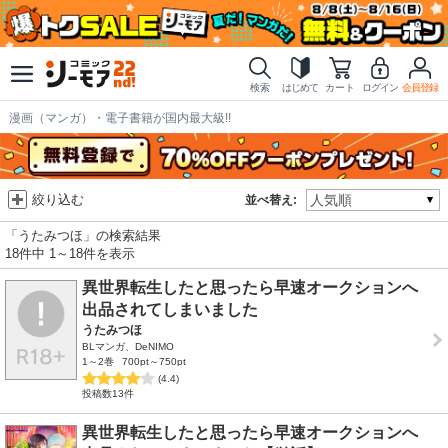
検索
はじめて
カート
ログイン
会員登録
漫画（マンガ）・電子書籍が国内最大級!!
絞り込む
並べ替え:
「うたみつほ」の検索結果
18件中 1～18件を表示
異世界転生したと思ったら早速オークションへ
出品されてしまいました
うたみつほ
BLマンガ、DeNIMO
1～2巻
700pt～750pt
(4.4)
投稿数13件
異世界転生したと思ったら早速オークションへ