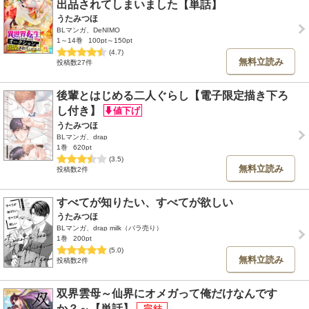
出品されてしまいました【単話】
うたみつほ
BLマンガ、DeNIMO
1～14巻
100pt～150pt
(4.7)
無料立読み
投稿数27件
後輩とはじめる二人ぐらし【電子限定描き下ろ
し付き】
うたみつほ
BLマンガ、drap
1巻
620pt
(3.5)
無料立読み
投稿数2件
すべてが知りたい、すべてが欲しい
うたみつほ
BLマンガ、drap milk（バラ売り）
1巻
200pt
(5.0)
無料立読み
投稿数2件
双界雲母～仙界にオメガって俺だけなんです
か？～【単話】