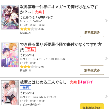
双界雲母～仙界にオメガって俺だけなんです
か？～
うたみつほ
/
砂糖いちご
BLマンガ、DeNIMO
1～2巻
910pt～930pt
(3.0)
無料立読み
投稿数1件
でき得る限り必要最小限で傷付かなくてすむ方
法
うたみつほ
BLマンガ、BL★オトメチカ/BL CLLENN
1～7巻
200pt
(3.0)
無料立読み
投稿数1件
後輩とはじめる二人ぐらし
うたみつほ
BLマンガ、drap milk（バラ売り）
1～6巻
100pt～250pt
レビュー投稿数0件
無料版を読む