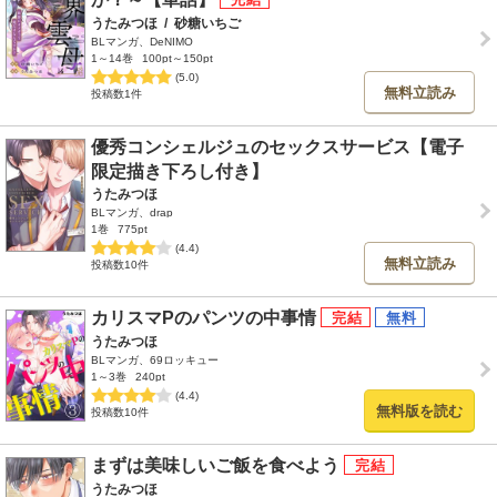
うたみつほ
/
砂糖いちご
BLマンガ、DeNIMO
1～14巻
100pt～150pt
(5.0)
無料立読み
投稿数1件
優秀コンシェルジュのセックスサービス【電子
限定描き下ろし付き】
うたみつほ
BLマンガ、drap
1巻
775pt
(4.4)
無料立読み
投稿数10件
カリスマPのパンツの中事情
うたみつほ
BLマンガ、69ロッキュー
1～3巻
240pt
(4.4)
無料版を読む
投稿数10件
まずは美味しいご飯を食べよう
うたみつほ