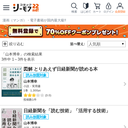
検索
はじめて
カート
ログイン
会員登録
漫画（マンガ）・電子書籍が国内最大級!!
絞り込む
並べ替え:
「山本博幸」の検索結果
3件中 1～3件を表示
図解 とりあえず日経新聞が読める本
山本博幸
小説・実用書
1巻
1,300pt
(3.0)
投稿数1件
日経新聞を「読む技術」「活用する技術」
山本博幸
小説・実用書