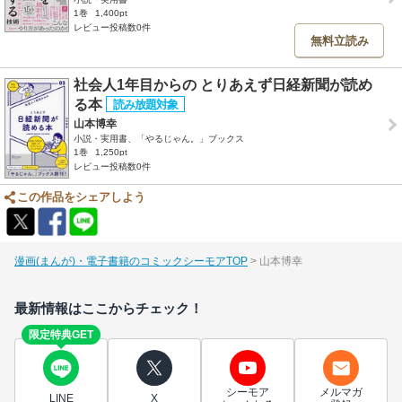
1巻
1,400pt
レビュー投稿数0件
無料立読み
社会人1年目からの とりあえず日経新聞が読め
る本
山本博幸
小説・実用書、「やるじゃん。」ブックス
1巻
1,250pt
レビュー投稿数0件
この作品をシェアしよう
漫画(まんが)・電子書籍のコミックシーモアTOP
山本博幸
最新情報はここからチェック！
限定特典GET
シーモア
メルマガ
LINE
X