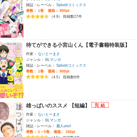
雑誌・レーベル：
Splushコミックス
巻数：
1巻
価格： 900pt
（4.9） 投稿数27件
待てができる小宮山くん【電子書籍特装版】
作家：
ないとーまさ
ジャンル：
BLマンガ
雑誌・レーベル：
Splushコミックス
巻数：
1巻
価格： 900pt
（4.5） 投稿数6件
雄っぱいのススメ 【短編】
作家：
ないとーまさ
ジャンル：
BLマンガ
雑誌・レーベル：
麗人uno!
巻数：
1～5巻
価格： 180pt