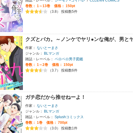
雑誌・レーベル：
シーモア×コイパレ
/
CLLENN COMICS
巻数：
1～13巻
価格： 150pt
（3.8） 投稿数5件
クズとバカ。～ノンケでヤリ●ンな俺が、男と
作家：
ないとーまさ
ジャンル：
BLマンガ
雑誌・レーベル：
ペロペロ男子図鑑
巻数：
1～2巻
価格： 150pt
（3.7） 投稿数6件
ガチ恋だから推せねーよ！
作家：
ないとーまさ
ジャンル：
BLマンガ
雑誌・レーベル：
Splushコミックス
巻数：
1巻
価格： 700pt
（3.0） 投稿数1件