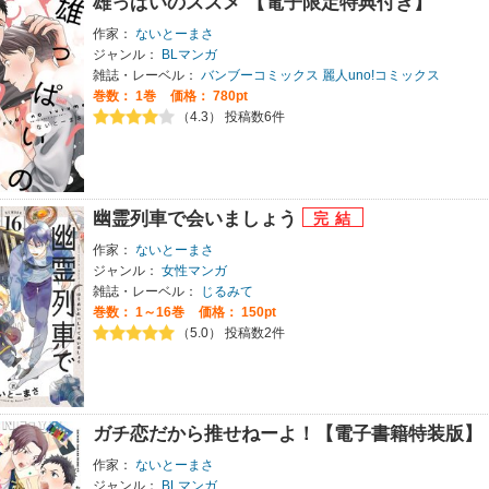
雄っぱいのススメ 【電子限定特典付き】
作家：
ないとーまさ
ジャンル：
BLマンガ
雑誌・レーベル：
バンブーコミックス 麗人uno!コミックス
巻数：
1巻
価格： 780pt
（4.3） 投稿数6件
幽霊列車で会いましょう
作家：
ないとーまさ
ジャンル：
女性マンガ
雑誌・レーベル：
じるみて
巻数：
1～16巻
価格： 150pt
（5.0） 投稿数2件
ガチ恋だから推せねーよ！【電子書籍特装版】
作家：
ないとーまさ
ジャンル：
BLマンガ