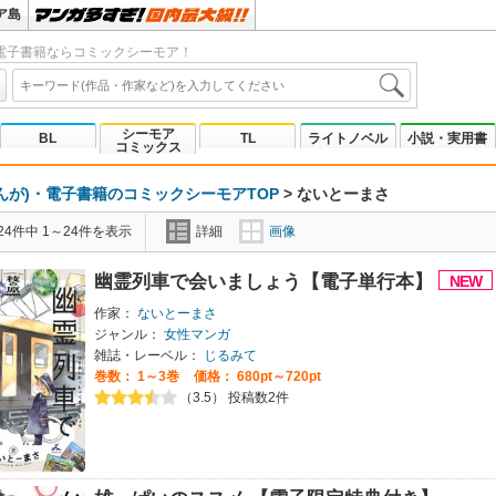
ア島
電子書籍ならコミックシーモア！
シーモア
BL
TL
ライトノベル
小説・実用書
コミックス
んが)・電子書籍のコミックシーモアTOP
>
ないとーまさ
4件中 1～24件を表示
詳細
画像
幽霊列車で会いましょう【電子単行本】
作家：
ないとーまさ
ジャンル：
女性マンガ
雑誌・レーベル：
じるみて
巻数：
1～3巻
価格： 680pt～720pt
（3.5） 投稿数2件