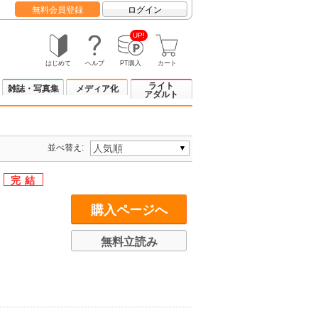
無料会員登録
ログイン
UP!
はじめて
ヘルプ
PT購入
カート
ライト
雑誌・写真集
メディア化
アダルト
並べ替え:
購入ページへ
無料立読み