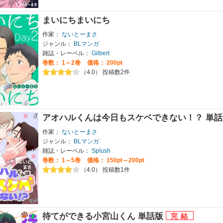
まいにちまいにち
作家：
ないとーまさ
ジャンル：
BLマンガ
雑誌・レーベル：
Gilbert
巻数：
1～2巻
価格： 200pt
（4.0） 投稿数2件
アオハルくんは今日もスケベできない！？ 単話
作家：
ないとーまさ
ジャンル：
BLマンガ
雑誌・レーベル：
Splush
巻数：
1～5巻
価格： 150pt～200pt
（4.0） 投稿数1件
待てができる小宮山くん 単話版