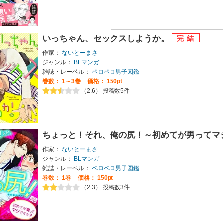
いっちゃん、セックスしようか。
作家：
ないとーまさ
ジャンル：
BLマンガ
雑誌・レーベル：
ペロペロ男子図鑑
巻数：
1～3巻
価格： 150pt
（2.6） 投稿数5件
ちょっと！それ、俺の尻！～初めてが男ってマ
作家：
ないとーまさ
ジャンル：
BLマンガ
雑誌・レーベル：
ペロペロ男子図鑑
巻数：
1巻
価格： 150pt
（2.3） 投稿数3件