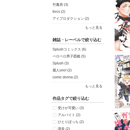
竹書房 (3)
forcs (2)
アイプロダクション (2)
もっと見る
雑誌・レーベルで絞り込む
Splushコミックス (6)
ペロペロ男子図鑑 (5)
Splush (3)
麗人uno! (2)
comic donna (2)
もっと見る
作品タグで絞り込む
受けが可愛い (3)
アルバイト (2)
ひとりぼっち (2)
課長 (2)