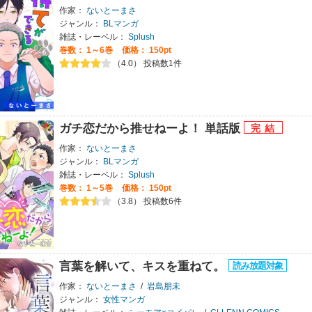
作家：
ないとーまさ
ジャンル：
BLマンガ
雑誌・レーベル：
Splush
巻数：
1～6巻
価格： 150pt
（4.0） 投稿数1件
ガチ恋だから推せねーよ！ 単話版
作家：
ないとーまさ
ジャンル：
BLマンガ
雑誌・レーベル：
Splush
巻数：
1～5巻
価格： 150pt
（3.8） 投稿数6件
言葉を解いて、キスを重ねて。
作家：
ないとーまさ
/
岩島朋未
ジャンル：
女性マンガ