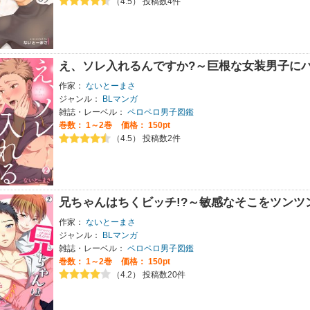
（4.5） 投稿数4件
え、ソレ入れるんですか?～巨根な女装男子に
作家：
ないとーまさ
ジャンル：
BLマンガ
雑誌・レーベル：
ペロペロ男子図鑑
巻数：
1～2巻
価格： 150pt
（4.5） 投稿数2件
兄ちゃんはちくビッチ!?～敏感なそこをツンツ
作家：
ないとーまさ
ジャンル：
BLマンガ
雑誌・レーベル：
ペロペロ男子図鑑
巻数：
1～2巻
価格： 150pt
（4.2） 投稿数20件