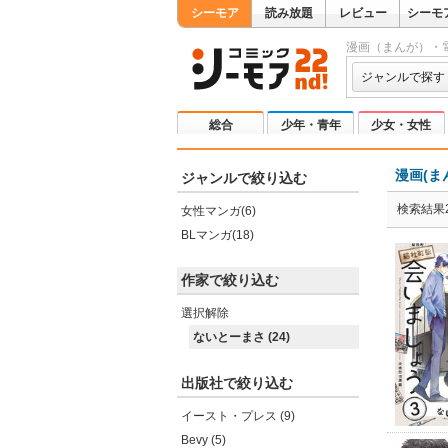
シーモア
読み放題
レビュー
シーモ
漫画（まんが）・
ジャンルで探す
総合
少年・青年
少女・女性
漫画(ま
ジャンルで絞り込む
検索結果2
女性マンガ(6)
BLマンガ(18)
作家で絞り込む
選択解除
ないとーまさ (24)
出版社で絞り込む
イースト・プレス (9)
Bevy (5)