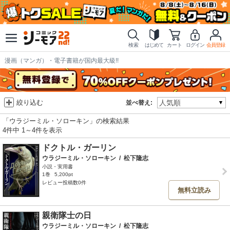
検索
はじめて
カート
ログイン
会員登録
漫画（マンガ）・電子書籍が国内最大級!!
絞り込む
並べ替え:
「ウラジーミル・ソローキン」の検索結果
4件中 1～4件を表示
ドクトル・ガーリン
ウラジーミル・ソローキン
/
松下隆志
小説・実用書
1巻
5,200pt
レビュー投稿数0件
無料立読み
親衛隊士の日
ウラジーミル・ソローキン
/
松下隆志