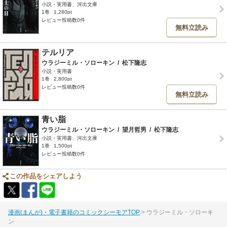
小説・実用書、河出文庫
1巻
1,280pt
レビュー投稿数0件
無料立読み
テルリア
ウラジーミル・ソローキン
/
松下隆志
小説・実用書
1巻
2,800pt
レビュー投稿数0件
無料立読み
青い脂
ウラジーミル・ソローキン
/
望月哲男
/
松下隆志
小説・実用書、河出文庫
1巻
1,500pt
レビュー投稿数0件
この作品をシェアしよう
漫画(まんが)・電子書籍のコミックシーモアTOP
ウラジーミル・ソローキ
ン