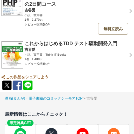
の2日間コース
吉谷愛
小説・実用書
1巻
2,270pt
レビュー投稿数0件
無料立読み
これからはじめるTDD テスト駆動開発入門
吉谷愛
小説・実用書、Think IT Books
1巻
1,400pt
レビュー投稿数0件
この作品をシェアしよう
漫画(まんが)・電子書籍のコミックシーモアTOP
吉谷愛
最新情報はここからチェック！
限定特典GET