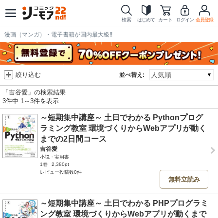
検索
はじめて
カート
ログイン
会員登録
漫画（マンガ）・電子書籍が国内最大級!!
絞り込む
並べ替え:
「吉谷愛」の検索結果
3件中 1～3件を表示
～短期集中講座～ 土日でわかる Pythonプログ
ラミング教室 環境づくりからWebアプリが動く
までの2日間コース
吉谷愛
小説・実用書
1巻
2,380pt
レビュー投稿数0件
無料立読み
～短期集中講座～ 土日でわかる PHPプログラミ
ング教室 環境づくりからWebアプリが動くまで