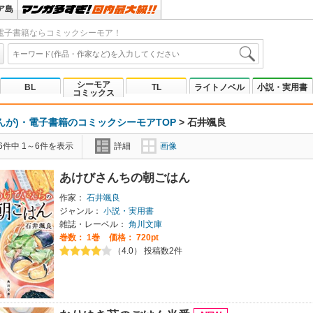
ア島
電子書籍ならコミックシーモア！
シーモア
BL
TL
ライトノベル
小説・実用書
コミックス
んが)・電子書籍のコミックシーモアTOP
>
石井颯良
6件中 1～6件を表示
詳細
画像
あけびさんちの朝ごはん
作家：
石井颯良
ジャンル：
小説・実用書
雑誌・レーベル：
角川文庫
巻数：
1巻
価格： 720pt
（4.0） 投稿数2件