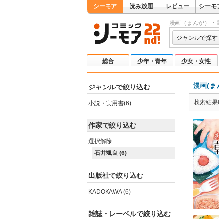
シーモア
読み放題
レビュー
シーモ
漫画（まんが）・
ジャンルで探す
総合
少年・青年
少女・女性
漫画(ま
ジャンルで絞り込む
検索結果
小説・実用書(6)
作家で絞り込む
選択解除
石井颯良 (6)
出版社で絞り込む
KADOKAWA (6)
雑誌・レーベルで絞り込む