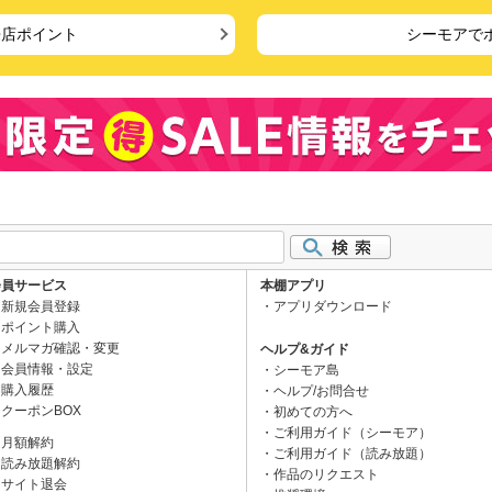
来店ポイント
シーモアで
会員サービス
本棚アプリ
新規会員登録
アプリダウンロード
ポイント購入
メルマガ確認・変更
ヘルプ&ガイド
会員情報・設定
シーモア島
購入履歴
ヘルプ/お問合せ
クーポンBOX
初めての方へ
ご利用ガイド（シーモア）
月額解約
ご利用ガイド（読み放題）
読み放題解約
作品のリクエスト
サイト退会