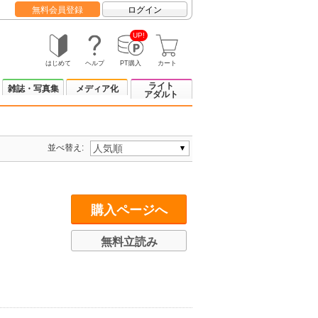
無料会員登録
ログイン
UP!
はじめて
ヘルプ
PT購入
カート
ライト
雑誌・写真集
メディア化
アダルト
並べ替え:
購入ページへ
無料立読み