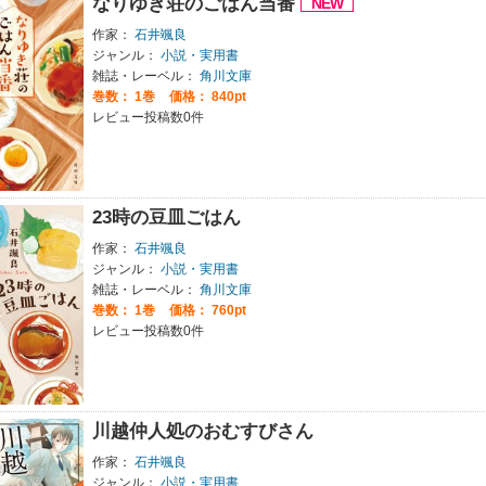
なりゆき荘のごはん当番
作家：
石井颯良
ジャンル：
小説・実用書
雑誌・レーベル：
角川文庫
巻数：
1巻
価格： 840pt
レビュー投稿数0件
23時の豆皿ごはん
作家：
石井颯良
ジャンル：
小説・実用書
雑誌・レーベル：
角川文庫
巻数：
1巻
価格： 760pt
レビュー投稿数0件
川越仲人処のおむすびさん
作家：
石井颯良
ジャンル：
小説・実用書