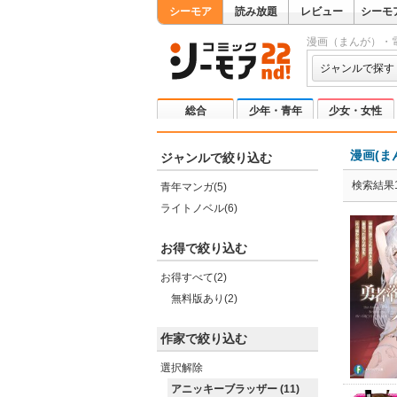
シーモア
読み放題
レビュー
シーモ
漫画（まんが）・
ジャンルで探す
総合
少年・青年
少女・女性
漫画(ま
ジャンルで絞り込む
検索結果1
青年マンガ(5)
ライトノベル(6)
お得で絞り込む
お得すべて(2)
無料版あり(2)
作家で絞り込む
選択解除
アニッキーブラッザー (11)