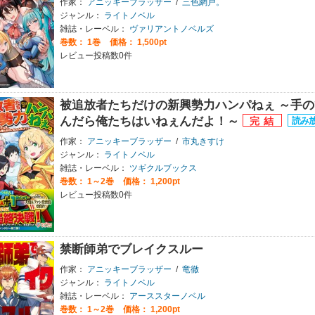
作家：
アニッキーブラッザー
/
三色網戸。
ジャンル：
ライトノベル
雑誌・レーベル：
ヴァリアントノベルズ
巻数：
1巻
価格： 1,500pt
レビュー投稿数0件
被追放者たちだけの新興勢力ハンパねぇ ～手
んだら俺たちはいねぇんだよ！～
作家：
アニッキーブラッザー
/
市丸きすけ
ジャンル：
ライトノベル
雑誌・レーベル：
ツギクルブックス
巻数：
1～2巻
価格： 1,200pt
レビュー投稿数0件
禁断師弟でブレイクスルー
作家：
アニッキーブラッザー
/
竜徹
ジャンル：
ライトノベル
雑誌・レーベル：
アーススターノベル
巻数：
1～2巻
価格： 1,200pt