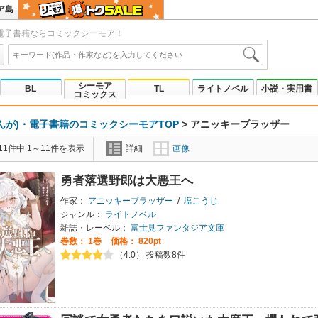
ア島
電子書籍ならコミックシーモア！
シーモア
BL
TL
ライトノベル
小説・実用書
コミックス
んが)・電子書籍のコミックシーモアTOP
>
アニッキーブラッザー
1件中 1～11件を表示
詳細
画像
勇者落選野郎は大悪王へ
作家：
アニッキーブラッザー
/
塩こうじ
ジャンル：
ライトノベル
雑誌・レーベル：
富士見ファンタジア文庫
巻数：
1巻
価格： 820pt
（4.0） 投稿数8件