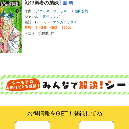
戦犯勇者の弟妹
作家：
アニッキーブラッザー
/
盛田賢司
ジャンル：
青年マンガ
雑誌・レーベル：
マンガボックス
巻数：
1～2巻
価格： 750pt
レビュー投稿数0件
お得情報をGET！登録してね