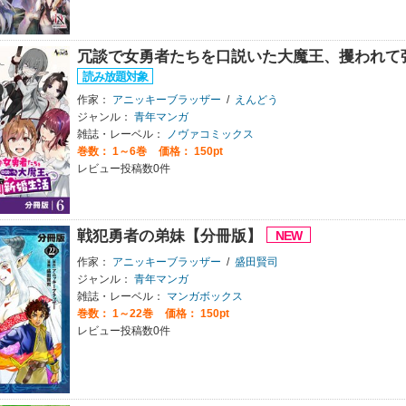
冗談で女勇者たちを口説いた大魔王、攫われて
作家：
アニッキーブラッザー
/
えんどう
ジャンル：
青年マンガ
雑誌・レーベル：
ノヴァコミックス
巻数：
1～6巻
価格： 150pt
レビュー投稿数0件
戦犯勇者の弟妹【分冊版】
作家：
アニッキーブラッザー
/
盛田賢司
ジャンル：
青年マンガ
雑誌・レーベル：
マンガボックス
巻数：
1～22巻
価格： 150pt
レビュー投稿数0件