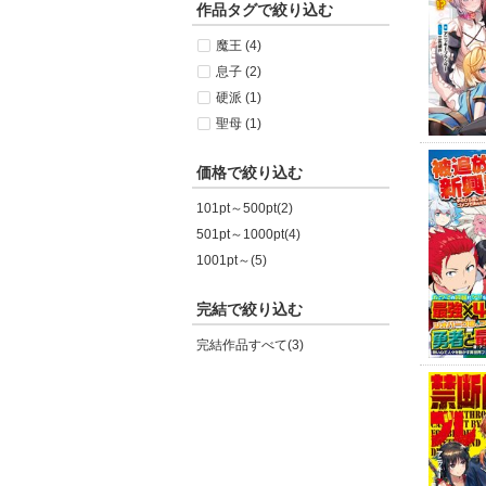
作品タグで絞り込む
魔王 (4)
息子 (2)
硬派 (1)
聖母 (1)
価格で絞り込む
101pt～500pt(2)
501pt～1000pt(4)
1001pt～(5)
完結で絞り込む
完結作品すべて(3)