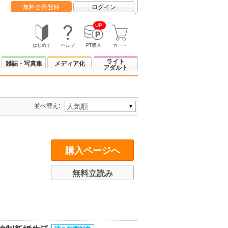
無料会員登録
ログイン
UP!
はじめて
ヘルプ
PT購入
カート
ライト
雑誌・写真集
メディア化
アダルト
並べ替え:
購入ページへ
無料立読み