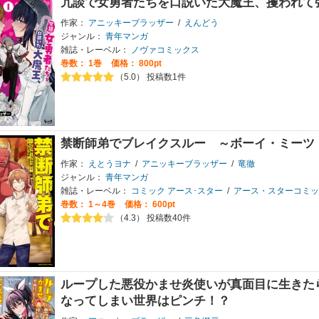
冗談で女勇者たちを口説いた大魔王、攫われて
作家：
アニッキーブラッザー
/
えんどう
ジャンル：
青年マンガ
雑誌・レーベル：
ノヴァコミックス
巻数：
1巻
価格： 800pt
（5.0） 投稿数1件
禁断師弟でブレイクスルー ～ボーイ・ミーツ
作家：
えとうヨナ
/
アニッキーブラッザー
/
竜徹
ジャンル：
青年マンガ
雑誌・レーベル：
コミック アース･スター
/
アース・スターコミッ
巻数：
1～4巻
価格： 600pt
（4.3） 投稿数40件
ループした悪役かませ炎使いが真面目に生きた
なってしまい世界はピンチ！？