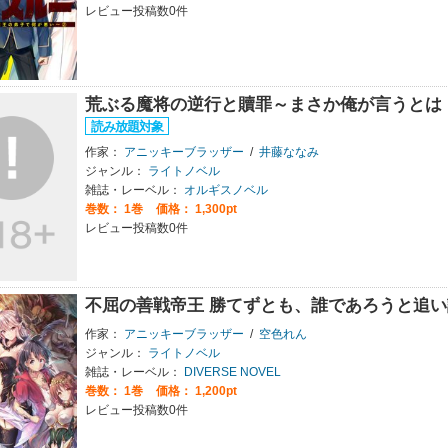
レビュー投稿数0件
荒ぶる魔将の逆行と贖罪～まさか俺が言うとは
作家：
アニッキーブラッザー
/
井藤ななみ
ジャンル：
ライトノベル
雑誌・レーベル：
オルギスノベル
巻数：
1巻
価格： 1,300pt
レビュー投稿数0件
不屈の善戦帝王 勝てずとも、誰であろうと追い
作家：
アニッキーブラッザー
/
空色れん
ジャンル：
ライトノベル
雑誌・レーベル：
DIVERSE NOVEL
巻数：
1巻
価格： 1,200pt
レビュー投稿数0件