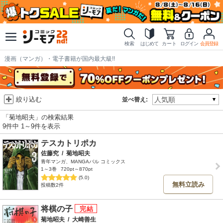
検索
はじめて
カート
ログイン
会員登録
漫画（マンガ）・電子書籍が国内最大級!!
絞り込む
並べ替え:
「菊地昭夫」の検索結果
9件中 1～9件を表示
テスカトリポカ
佐藤究
/
菊地昭夫
青年マンガ、MANGAバル コミックス
1～3巻
720pt～870pt
(5.0)
無料立読み
投稿数2件
将棋の子
菊地昭夫
/
大崎善生