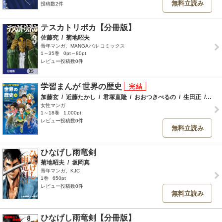
無料立読み
投稿数2件
テスカトリポカ【分冊版】
佐藤究
/
菊地昭夫
青年マンガ、MANGAバル コミックス
1～35巻
0pt～80pt
レビュー投稿数0件
学習まんが 世界の歴史
加藤玄
/
近藤たかし
/
君塚直隆
/
おおつきべるの
/
生田正
/
石川
女性マンガ
1～18巻
1,000pt
レビュー投稿数0件
無料立読み
ひなげし雨竜剣
菊地昭夫
/
坂岡真
青年マンガ、KJC
1巻
650pt
レビュー投稿数0件
無料立読み
ひなげし雨竜剣【分冊版】