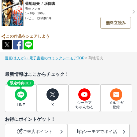
菊地昭夫
/
坂岡真
青年マンガ
1～8巻
100pt
レビュー投稿数0件
無料立読み
この作品をシェアしよう
漫画(まんが)・電子書籍のコミックシーモアTOP
菊地昭夫
最新情報はここからチェック！
限定特典GET
シーモア
メルマガ
LINE
X
ちゃんねる
登録
お得にポイントゲット！
ご来店ポイント
シーモアでポイ活