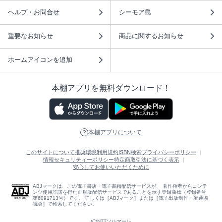
ヘルプ・お問合せ
シーモア島
重要なお知らせ
商品に関するお知らせ
ホームアイコンを追加
本棚アプリを無料ダウンロード！
本棚アプリについて
このサイトについて
推奨環境
利用規約
ISBN検索
プライバシーポリシー
情報セキュリティーポリシー
特定商取引法に基づく表示
安心してお使いいただくために
ABJマークは、この電子書店・電子書籍配信サービスが、 著作権者からコンテ
ンツ使用許諾を得た正規版配信サービスであることを示す登録商標（登録番号
第6091713号）です。 詳しくは［ABJマーク］または［電子出版制作・流通協
議会］で検索してください。
(C)NTTソルマーレ