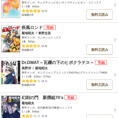
青年マンガ、ヤングチャンピオン/ヤングチャンピオン・コミックス
1～3巻
640pt
(5.0)
無料立読み
投稿数1件
疾風ロンド
菊地昭夫
/
東野圭吾
青年マンガ、マンサンコミックス
1巻
583pt
(4.8)
無料立読み
投稿数4件
Dr.DMAT～瓦礫の下のヒポクラテス～
高野洋
/
菊地昭夫
青年マンガ、ヤングジャンプコミックスDIGITAL/グランドジャンプWEB
1～11巻
534pt～570pt
(4.1)
無料立読み
投稿数20件
幻刻の門 新撰組70’s
菊地昭夫
青年マンガ、近代麻雀/近代麻雀コミックス
1～2巻
648pt
(2.5)