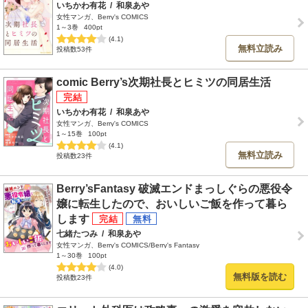
いちかわ有花
/
和泉あや
女性マンガ、Berry's COMICS
1～3巻
400pt
(4.1)
無料立読み
投稿数53件
comic Berry’s次期社長とヒミツの同居生活
いちかわ有花
/
和泉あや
女性マンガ、Berry's COMICS
1～15巻
100pt
(4.1)
無料立読み
投稿数23件
Berry’sFantasy 破滅エンドまっしぐらの悪役令
嬢に転生したので、おいしいご飯を作って暮ら
します
七緒たつみ
/
和泉あや
女性マンガ、Berry's COMICS/Berry's Fantasy
1～30巻
100pt
(4.0)
無料版を読む
投稿数23件