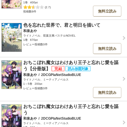
1巻
400pt
(2.7)
無料立読み
投稿数9件
色を忘れた世界で、君と明日を描いて
和泉あや
ライトノベル、双葉文庫パステルNOVEL
1巻
670pt
レビュー投稿数0件
無料立読み
おちこぼれ魔女はわけあり王子と忘れじ愛を謳
う【分冊版】
和泉あや
/
2DCGPlaNetStudioBLUE
ライトノベル、ミーティアノベルス
1～5巻
200pt
レビュー投稿数0件
無料立読み
おちこぼれ魔女はわけあり王子と忘れじ愛を謳
う
和泉あや
/
2DCGPlaNetStudioBLUE
ライトノベル、ミーティアノベルス