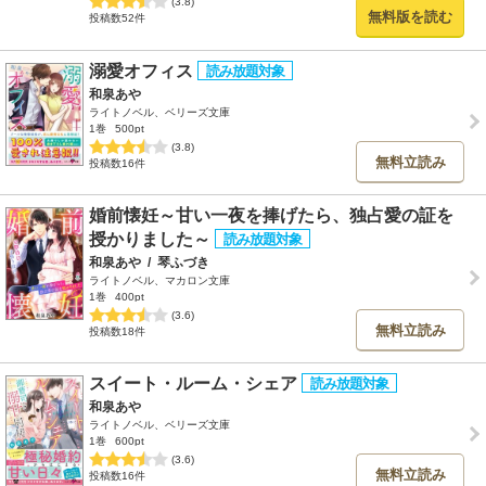
(3.8)
無料版を読む
投稿数52件
溺愛オフィス
和泉あや
ライトノベル、ベリーズ文庫
1巻
500pt
(3.8)
無料立読み
投稿数16件
婚前懐妊～甘い一夜を捧げたら、独占愛の証を
授かりました～
和泉あや
/
琴ふづき
ライトノベル、マカロン文庫
1巻
400pt
(3.6)
無料立読み
投稿数18件
スイート・ルーム・シェア
和泉あや
ライトノベル、ベリーズ文庫
1巻
600pt
(3.6)
無料立読み
投稿数16件