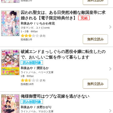
無料立読み
投稿数1件
囚われ聖女は、ある日突然冷酷な敵国皇帝に求
婚される【電子限定特典付き】
和泉あや
/
いちかわ有花
少女マンガ、ユトピcomic
1～2巻
660pt
(3.0)
無料立読み
投稿数1件
破滅エンドまっしぐらの悪役令嬢に転生したの
で、おいしいご飯を作って暮らします
和泉あや
/
潤宮るか
ライトノベル、ベリーズ文庫
1巻
600pt
(2.9)
無料立読み
投稿数18件
俺様御曹司はウブな花嫁を逃がさない
和泉あや
/
水野かがり
ライトノベル、マカロン文庫