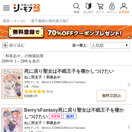
検索
はじめて
カート
ログイン
会員登録
漫画（マンガ）・電子書籍が国内最大級!!
絞り込む
並べ替え:
「和泉あや」の検索結果
29件中 1～29件を表示
死に戻り聖女は不眠王子を寝かしつけたい
ねこ田太子
/
和泉あや
女性マンガ、Berry's COMICS/Berry's Fantasy
1巻
700pt
(5.0)
無料立読み
投稿数1件
Berry’sFantasy死に戻り聖女は不眠王子を寝か
しつけたい
ねこ田太子
/
和泉あや
女性マンガ、Berry's COMICS/Berry's Fantasy