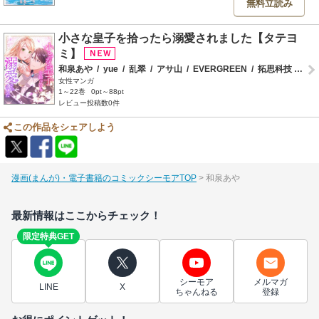
無料立読み
小さな皇子を拾ったら溺愛されました【タテヨ
ミ】
和泉あや
/
yue
/
乱翠
/
アサ山
/
EVERGREEN
/
拓思科技
/
豊
女性マンガ
1～22巻
0pt～88pt
レビュー投稿数0件
この作品をシェアしよう
漫画(まんが)・電子書籍のコミックシーモアTOP
和泉あや
最新情報はここからチェック！
限定特典GET
シーモア
メルマガ
LINE
X
ちゃんねる
登録