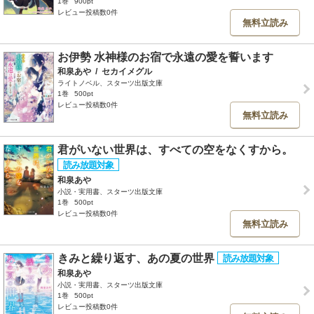
1巻
900pt
レビュー投稿数0件
無料立読み
お伊勢 水神様のお宿で永遠の愛を誓います
和泉あや
/
セカイメグル
ライトノベル、スターツ出版文庫
1巻
500pt
レビュー投稿数0件
無料立読み
君がいない世界は、すべての空をなくすから。
和泉あや
小説・実用書、スターツ出版文庫
1巻
500pt
レビュー投稿数0件
無料立読み
きみと繰り返す、あの夏の世界
和泉あや
小説・実用書、スターツ出版文庫
1巻
500pt
レビュー投稿数0件