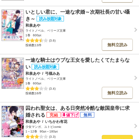
いとしい君に、一途な求婚～次期社長の甘い囁
き～
和泉あや
ライトノベル、ベリーズ文庫
1巻
600pt
(3.6)
無料立読み
投稿数13件
一途な騎士はウブな王女を愛したくてたまらな
い
和泉あや
/
弓槻みあ
ライトノベル、ベリーズ文庫
1巻
600pt
(3.4)
無料立読み
投稿数16件
囚われ聖女は、ある日突然冷酷な敵国皇帝に求
婚される
和泉あや
/
いちかわ有花
少女マンガ、ユトピcomic
1～12巻
90pt～180pt
(3.3)