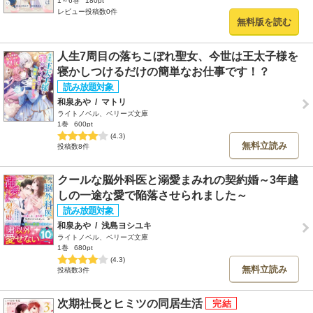
1～6巻
180pt
レビュー投稿数0件
無料版を読む
人生7周目の落ちこぼれ聖女、今世は王太子様を
寝かしつけるだけの簡単なお仕事です！？
和泉あや
/
マトリ
ライトノベル、ベリーズ文庫
1巻
600pt
(4.3)
無料立読み
投稿数8件
クールな脳外科医と溺愛まみれの契約婚～3年越
しの一途な愛で陥落させられました～
和泉あや
/
浅島ヨシユキ
ライトノベル、ベリーズ文庫
1巻
680pt
(4.3)
無料立読み
投稿数3件
次期社長とヒミツの同居生活