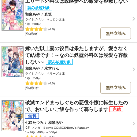
エリート外科医は政略妻への激愛を容赦しない
和泉あや
/
真坂
ライトノベル、マカロン文庫
1巻
500pt
(4.0)
無料立読み
投稿数6件
嫁いだ以上妻の役目は果たしますが、愛さなく
て結構です！～なのに鉄壁外科医は溺愛を容赦
しない～
和泉あや
/
氷堂れん
ライトノベル、ベリーズ文庫
1巻
750pt
(4.0)
無料立読み
投稿数1件
破滅エンドまっしぐらの悪役令嬢に転生したの
で、おいしいご飯を作って暮らします
七緒たつみ
/
和泉あや
女性マンガ、Berry's COMICS/Berry's Fantasy
1～6巻
400pt～500pt