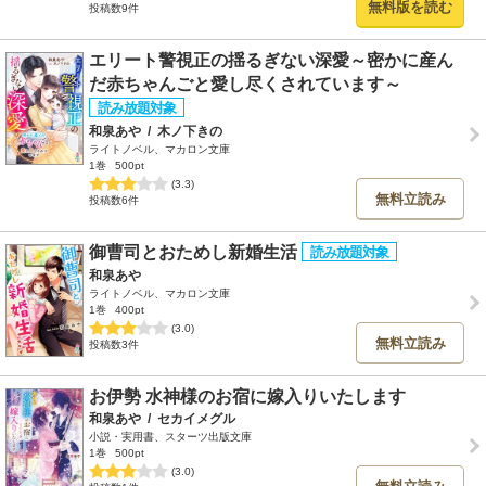
無料版を読む
投稿数9件
エリート警視正の揺るぎない深愛～密かに産ん
だ赤ちゃんごと愛し尽くされています～
和泉あや
/
木ノ下きの
ライトノベル、マカロン文庫
1巻
500pt
(3.3)
無料立読み
投稿数6件
御曹司とおためし新婚生活
和泉あや
ライトノベル、マカロン文庫
1巻
400pt
(3.0)
無料立読み
投稿数3件
お伊勢 水神様のお宿に嫁入りいたします
和泉あや
/
セカイメグル
小説・実用書、スターツ出版文庫
1巻
500pt
(3.0)