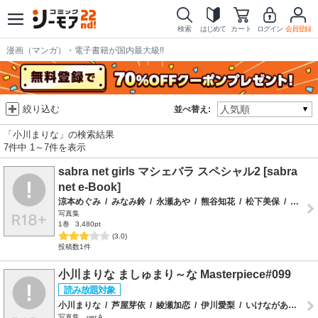
検索
はじめて
カート
ログイン
会員登録
漫画（マンガ）・電子書籍が国内最大級!!
絞り込む
並べ替え:
「小川まりな」の検索結果
7件中 1～7件を表示
sabra net girls マシェバラ スペシャル2 [sabra
net e-Book]
涼本めぐみ
/
みなみ鈴
/
永瀬あや
/
熊谷知花
/
松下美保
/
椎名香奈江
写真集
1巻
3,480pt
(3.0)
投稿数1件
小川まりな ましゅまり～な Masterpiece#099
小川まりな
/
芦屋芽依
/
綾瀬加恋
/
伊川愛梨
/
いけながあいみ
/
写真集、ver.A