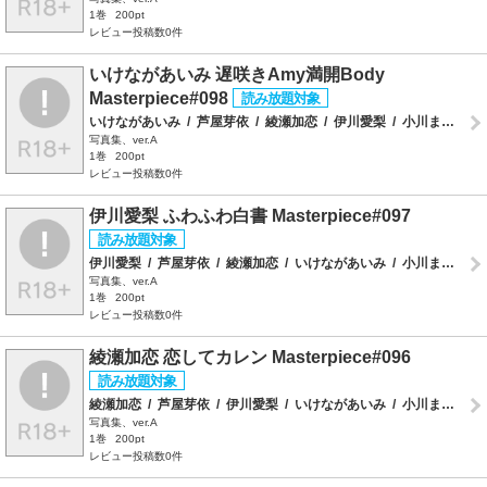
1巻
200pt
レビュー投稿数0件
いけながあいみ 遅咲きAmy満開Body
Masterpiece#098
いけながあいみ
/
芦屋芽依
/
綾瀬加恋
/
伊川愛梨
/
小川まりな
/
写真集、ver.A
1巻
200pt
レビュー投稿数0件
伊川愛梨 ふわふわ白書 Masterpiece#097
伊川愛梨
/
芦屋芽依
/
綾瀬加恋
/
いけながあいみ
/
小川まりな
/
写真集、ver.A
1巻
200pt
レビュー投稿数0件
綾瀬加恋 恋してカレン Masterpiece#096
綾瀬加恋
/
芦屋芽依
/
伊川愛梨
/
いけながあいみ
/
小川まりな
/
写真集、ver.A
1巻
200pt
レビュー投稿数0件