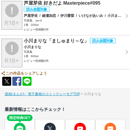
芦屋芽依 好きだよ Masterpiece#095
芦屋芽依
/
綾瀬加恋
/
伊川愛梨
/
いけながあいみ
/
小川まりな
/
写真集、ver.A
1巻
200pt
レビュー投稿数0件
小川まりな「ましゅまり～な」
小川まりな
写真集
1巻
600pt
レビュー投稿数0件
この作品をシェアしよう
漫画(まんが)・電子書籍のコミックシーモアTOP
小川まりな
最新情報はここからチェック！
限定特典GET