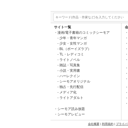
サイト一覧
漫画/電子書籍のコミックシーモア
少年・青年マンガ
少女・女性マンガ
BL（ボーイズラブ）
TL・レディコミ
ライトノベル
雑誌・写真集
小説・実用書
ハーレクイン
シーモアオリジナル
独占・先行配信
メディア化
ライトアダルト
シーモア読み放題
シーモアレビュー
会社概要
|
利用規約
|
プライバ