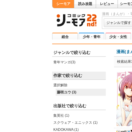
シーモア
読み放題
レビュー
シーモ
漫画（まんが）・
ジャンルで探す
総合
少年・青年
少女・女性
漫画(ま
ジャンルで絞り込む
検索結果
青年マンガ(3)
作家で絞り込む
選択解除
藤咲ユウ (3)
出版社で絞り込む
集英社 (1)
スクウェア・エニックス (1)
KADOKAWA (1)