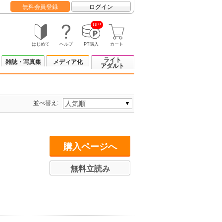
無料会員登録
ログイン
UP!
はじめて
ヘルプ
PT購入
カート
ライト
雑誌・写真集
メディア化
アダルト
並べ替え:
購入ページへ
無料立読み