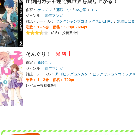
圧倒的ガチャ運で異世界を成り上がる！
作家：
ケンノジ
/
藤咲ユウ
/
やむ茶
/
モレ
ジャンル：
青年マンガ
雑誌・レーベル：
ヤングジャンプコミックスDIGITAL
/
水曜日はまったりダッ
巻数：
1～5巻
価格： 599pt～684pt
（3.5） 投稿数4件
そんぐり！
作家：
藤咲ユウ
ジャンル：
青年マンガ
雑誌・レーベル：
月刊ビッグガンガン
/
ビッグガンガンコミック
巻数：
1～2巻
価格： 700pt
レビュー投稿数0件