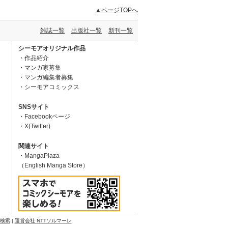
▲ページTOPへ
雑誌一覧
出版社一覧
新刊一覧
シーモアオリジナル作品
作品紹介
マンガ家募集
マンガ編集者募集
シーモアコミックス
SNSサイト
Facebookページ
X(Twitter)
関連サイト
MangaPlaza
（English Manga Store）
N検索
|
運営会社 NTTソルマーレ