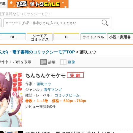
ア島
電子書籍ならコミックシーモア！
シーモア
BL
TL
ライトノベル
小説・実用書
コミックス
んが)・電子書籍のコミックシーモアTOP
>
藤咲ユウ
3件中 1～3件を表示
詳細
画像
ちんちんケモケモ
作家：
藤咲ユウ
ジャンル：
青年マンガ
雑誌・レーベル：
コミックビーム
巻数：
1～3巻
価格： 680pt～760pt
レビュー投稿数0件