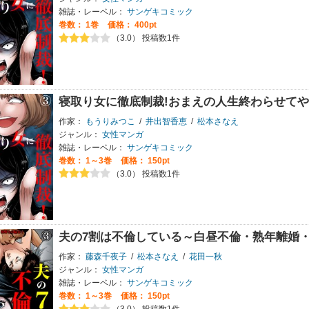
雑誌・レーベル：
サンゲキコミック
巻数：
1巻
価格： 400pt
（3.0） 投稿数1件
寝取り女に徹底制裁!おまえの人生終わらせて
作家：
もうりみつこ
/
井出智香恵
/
松本さなえ
ジャンル：
女性マンガ
雑誌・レーベル：
サンゲキコミック
巻数：
1～3巻
価格： 150pt
（3.0） 投稿数1件
夫の7割は不倫している～白昼不倫・熟年離婚・
作家：
藤森千夜子
/
松本さなえ
/
花田一秋
ジャンル：
女性マンガ
雑誌・レーベル：
サンゲキコミック
巻数：
1～3巻
価格： 150pt