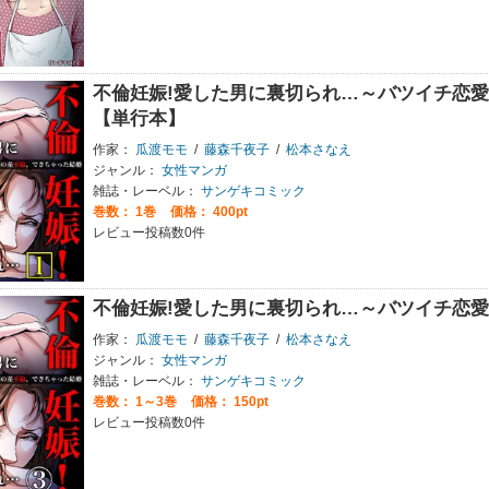
不倫妊娠!愛した男に裏切られ…～バツイチ恋
【単行本】
作家：
瓜渡モモ
/
藤森千夜子
/
松本さなえ
ジャンル：
女性マンガ
雑誌・レーベル：
サンゲキコミック
巻数：
1巻
価格： 400pt
レビュー投稿数0件
不倫妊娠!愛した男に裏切られ…～バツイチ恋
作家：
瓜渡モモ
/
藤森千夜子
/
松本さなえ
ジャンル：
女性マンガ
雑誌・レーベル：
サンゲキコミック
巻数：
1～3巻
価格： 150pt
レビュー投稿数0件