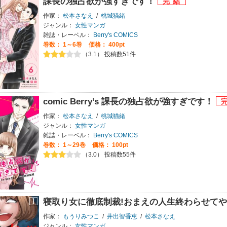
課長の独占欲が強すぎです！
作家：
松本さなえ
/
桃城猫緒
ジャンル：
女性マンガ
雑誌・レーベル：
Berry's COMICS
巻数：
1～6巻
価格： 400pt
（3.1） 投稿数51件
comic Berry’s 課長の独占欲が強すぎです！
作家：
松本さなえ
/
桃城猫緒
ジャンル：
女性マンガ
雑誌・レーベル：
Berry's COMICS
巻数：
1～29巻
価格： 100pt
（3.0） 投稿数55件
寝取り女に徹底制裁!おまえの人生終わらせて
作家：
もうりみつこ
/
井出智香恵
/
松本さなえ
ジャンル：
女性マンガ