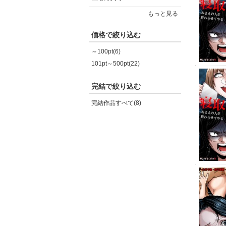
もっと見る
価格で絞り込む
～100pt(6)
101pt～500pt(22)
完結で絞り込む
完結作品すべて(8)