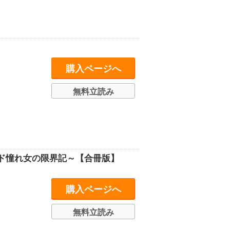
購入ページへ
無料立読み
ド憧れ女の限界記～【合冊版】
購入ページへ
無料立読み