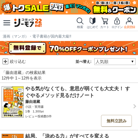
検索
はじめて
カート
ログイン
会員登録
漫画（マンガ）・電子書籍が国内最大級!!
絞り込む
並べ替え:
「藤由達藏」の検索結果
12件中 1～12件を表示
やる気がなくても、意思が弱くても大丈夫！ す
ぐやるメソッド見るだけノート
藤由達藏
小説・実用書
1巻
1,300pt
レビュー投稿数0件
無料立読み
結局、「決める力」がすべてを変える