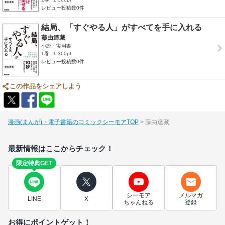
レビュー投稿数0件
結局、「すぐやる人」がすべてを手に入れる
藤由達藏
小説・実用書
1巻
1,300pt
レビュー投稿数0件
この作品をシェアしよう
漫画(まんが)・電子書籍のコミックシーモアTOP
藤由達藏
最新情報はここからチェック！
限定特典GET
シーモア
メルマガ
LINE
X
ちゃんねる
登録
お得にポイントゲット！