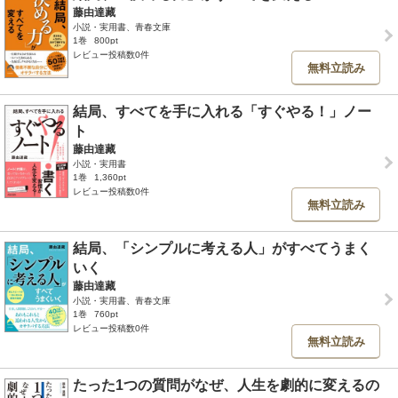
藤由達藏
小説・実用書、青春文庫
1巻
800pt
レビュー投稿数0件
無料立読み
結局、すべてを手に入れる「すぐやる！」ノー
ト
藤由達藏
小説・実用書
1巻
1,360pt
レビュー投稿数0件
無料立読み
結局、「シンプルに考える人」がすべてうまく
いく
藤由達藏
小説・実用書、青春文庫
1巻
760pt
レビュー投稿数0件
無料立読み
たった1つの質問がなぜ、人生を劇的に変えるの