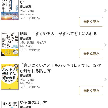
か
藤由達藏
小説・実用書
1巻
1,400pt
レビュー投稿数0件
無料立読み
結局、「すぐやる人」がすべてを手に入れる
藤由達藏
小説・実用書、青春文庫
1巻
740pt
レビュー投稿数0件
無料立読み
「言いにくいこと」をハッキリ伝えても、なぜ
か好かれる話し方
藤由達藏
小説・実用書
1巻
864pt
レビュー投稿数0件
無料立読み
やる気の出し方
藤由達藏