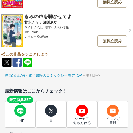
無料立読み
きみの声を聴かせてよ
甘水さら
/
瀬川あや
ライトノベル、集英社みらい文庫
1巻
750pt
レビュー投稿数0件
無料立読み
この作品をシェアしよう
漫画(まんが)・電子書籍のコミックシーモアTOP
瀬川あや
最新情報はここからチェック！
限定特典GET
シーモア
メルマガ
LINE
X
ちゃんねる
登録