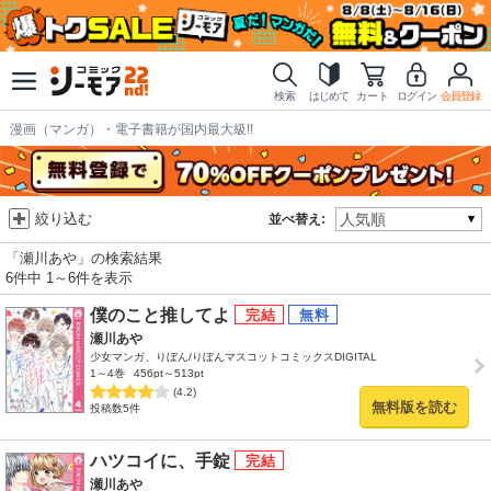
検索
はじめて
カート
ログイン
会員登録
漫画（マンガ）・電子書籍が国内最大級!!
絞り込む
並べ替え:
「瀬川あや」の検索結果
6件中 1～6件を表示
僕のこと推してよ
瀬川あや
少女マンガ、りぼん/りぼんマスコットコミックスDIGITAL
1～4巻
456pt～513pt
(4.2)
無料版を読む
投稿数5件
ハツコイに、手錠
瀬川あや