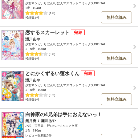
少女マンガ、りぼん/りぼんマスコットコミックスDIGITAL
1巻
494pt
(4.0)
無料立読み
投稿数3件
恋するスカーレット
瀬川あや
少女マンガ、りぼん/りぼんマスコットコミックスDIGITAL
1～5巻
100pt
(3.8)
無料立読み
投稿数6件
とにかくずるい蓮水くん
瀬川あや
少女マンガ、りぼん/りぼんマスコットコミックスDIGITAL
1～6巻
100pt
(3.2)
無料立読み
投稿数5件
白神家の4兄弟は手におえないっ！
無月蒼
/
瀬川あや
小説・実用書、野いちごジュニア文庫
1巻
780pt
レビュー投稿数0件